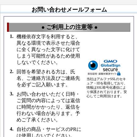
お問い合わせメールフォーム
● ご利用上の注意等 ●
1.
機種依存文字を利用すると、
異なる環境で表示させた場合
に全く異なった文字に化けて
しまう可能性があるため使用
しないでください。
2.
回答を希望される方は、氏
名、ご連絡方法及びご連絡先
当社はアルファSSLのセキ
ュア・IDを取得しており、
を必ずご記入願います。
情報はSSL暗号化通信によ
り保護されております。安
3.
お問い合わせいただく日時・
心してご利用頂けます。
ご質問の内容によっては返信
に時間がかかったり、返信を
行わない場合があります。予
めご了承ください。
4.
自社の商品・サービスのPRに
は使用しないでください。