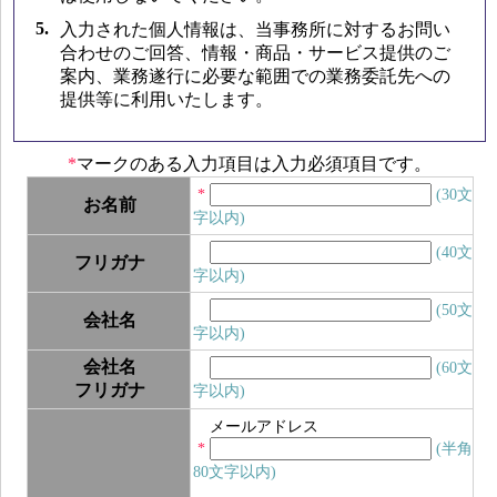
5.
入力された個人情報は、当事務所に対するお問い
合わせのご回答、情報・商品・サービス提供のご
案内、業務遂行に必要な範囲での業務委託先への
提供等に利用いたします。
*
マークのある入力項目は入力必須項目です。
*
(30文
お名前
字以内)
(40文
フリガナ
字以内)
(50文
会社名
字以内)
会社名
(60文
フリガナ
字以内)
メールアドレス
*
(半角
80文字以内)