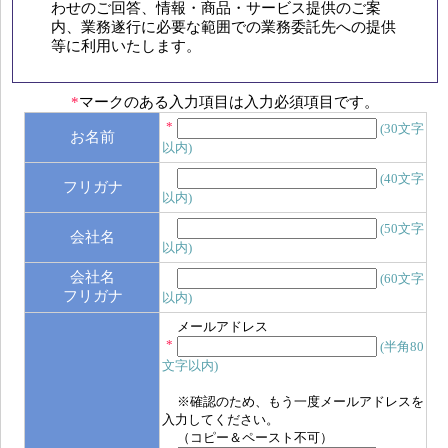
わせのご回答、情報・商品・サービス提供のご案
内、業務遂行に必要な範囲での業務委託先への提供
等に利用いたします。
*
マークのある入力項目は入力必須項目です。
*
(30文字
お名前
以内)
(40文字
フリガナ
以内)
(50文字
会社名
以内)
会社名
(60文字
フリガナ
以内)
メールアドレス
*
(半角80
文字以内)
※確認のため、もう一度メールアドレスを
入力してください。
（コピー＆ペースト不可）