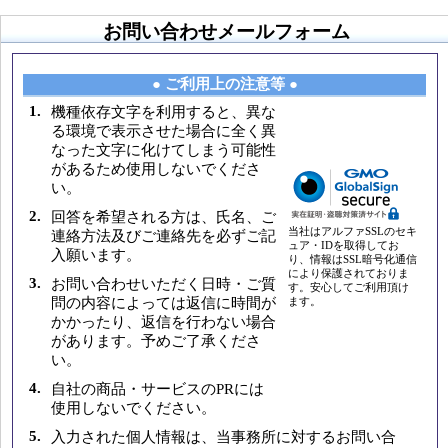
お問い合わせメールフォーム
● ご利用上の注意等 ●
1.
機種依存文字を利用すると、異な
る環境で表示させた場合に全く異
なった文字に化けてしまう可能性
があるため使用しないでくださ
い。
2.
回答を希望される方は、氏名、ご
当社はアルファSSLのセキ
連絡方法及びご連絡先を必ずご記
ュア・IDを取得してお
入願います。
り、情報はSSL暗号化通信
により保護されておりま
3.
お問い合わせいただく日時・ご質
す。安心してご利用頂け
問の内容によっては返信に時間が
ます。
かかったり、返信を行わない場合
があります。予めご了承くださ
い。
4.
自社の商品・サービスのPRには
使用しないでください。
5.
入力された個人情報は、当事務所に対するお問い合