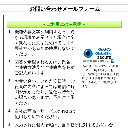
お問い合わせメールフォーム
● ご利用上の注意等 ●
1.
機種依存文字を利用すると、異
なる環境で表示させた場合に全
く異なった文字に化けてしまう
可能性があるため使用しないで
ください。
2.
回答を希望される方は、氏名、
当社はアルファSSLのセキ
ご連絡方法及びご連絡先を必ず
ュア・IDを取得してお
ご記入願います。
り、情報はSSL暗号化通信
により保護されておりま
3.
お問い合わせいただく日時・ご
す。安心してご利用頂け
質問の内容によっては返信に時
ます。
間がかかったり、返信を行わな
い場合があります。予めご了承
ください。
4.
自社の商品・サービスのPRには
使用しないでください。
5.
入力された個人情報は、当事務所に対するお問い合