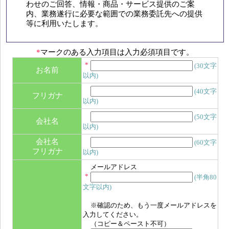
わせのご回答、情報・商品・サービス提供のご案
内、業務遂行に必要な範囲での業務委託先への提供
等に利用いたします。
*
マークのある入力項目は入力必須項目です。
*
(30文字
お名前
以内)
(40文字
フリガナ
以内)
(50文字
会社名
以内)
会社名
(60文字
フリガナ
以内)
メールアドレス
*
(半角80
文字以内)
※確認のため、もう一度メールアドレスを
入力してください。
（コピー＆ペースト不可）