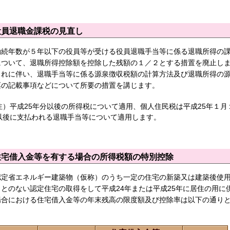
役員退職金課税の見直し
勤続年数が５年以下の役員等が受ける役員退職手当等に係る退職所得の
について、退職所得控除額を控除した残額の１／２とする措置を廃止し
これに伴い、退職手当等に係る源泉徴収税額の計算方法及び退職所得の
票の記載事項などについて所要の措置を講じます。
注）平成25年分以後の所得税について適用、個人住民税は平成25年１月
以後に支払われる退職手当等について適用します。
住宅借入金等を有する場合の所得税額の特別控除
認定省エネルギー建築物（仮称）のうち一定の住宅の新築又は建築後使
ことのない認定住宅の取得をして平成24年または平成25年に居住の用に
場合における住宅借入金等の年末残高の限度額及び控除率は以下の通り
。