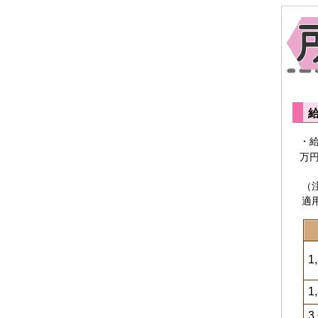
・給
万
（
適
1
1
3