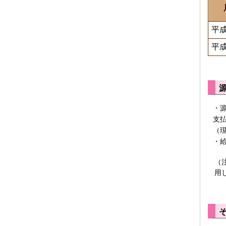
平成
平成
・
支
（
・
（
用