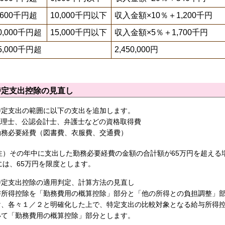
,600千円超
10,000千円以下
収入金額×10％＋1,200千円
0,000千円超
15,000千円以下
収入金額×5％＋1,700千円
5,000千円超
2,450,000円
特定支出控除の見直し
特定支出の範囲に以下の支出を追加します。
税理士、公認会計士、弁護士などの資格取得費
勤務必要経費（図書費、衣服費、交通費）
注）その年中に支出した勤務必要経費の金額の合計額が65万円を超える
には、65万円を限度とします。
特定支出控除の適用判定、計算方法の見直し
与所得控除を「勤務費用の概算控除」部分と「他の所得との負担調整」
け、各々１／２と明確化した上で、特定支出の比較対象となる給与所得
いて「勤務費用の概算控除」部分とします。