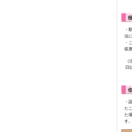
・
法
・
収
（
日
・
た
た
す