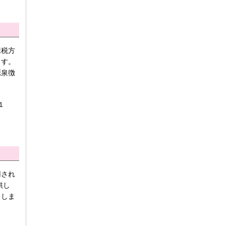
課税方
ます。
源泉徴
１
用され
供し
としま