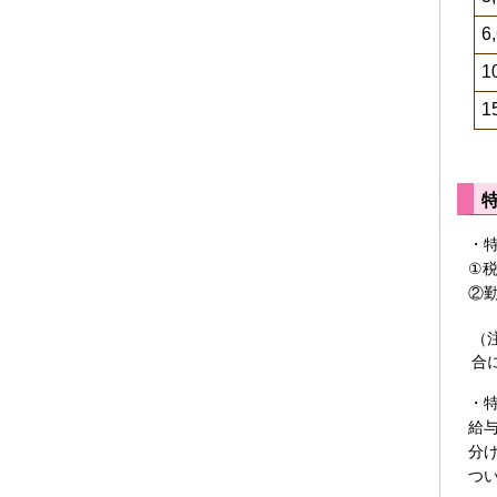
6
1
1
・
①
②
（
合
・
給
分
つ