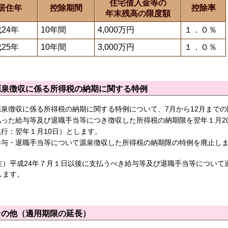
住宅借入金等の
居住年
控除期間
控除率
年末残高の限度額
24年
10年間
4,000万円
１．０％
25年
10年間
3,000万円
１．０％
源泉徴収に係る所得税の納期に関する特例
源泉徴収に係る所得税の納期に関する特例について、7月から12月までの
払った給与等及び退職手当等につき徴収した所得税の納期限を翌年１月2
現行：翌年１月10日）とします。
給与・退職手当等について源泉徴収した所得税の納期限の特例を廃止し
注）平成24年７月１日以後に支払うべき給与等及び退職手当等について
します。
その他（適用期限の延長）