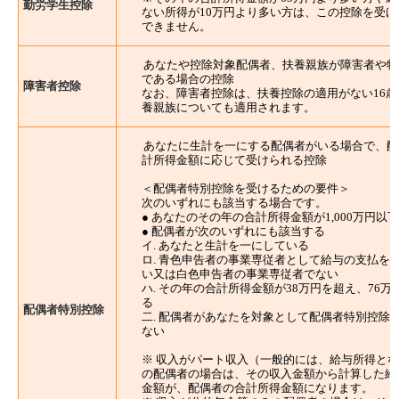
勤労学生控除
ない所得が10万円より多い方は、この控除を受け
できません。
あなたや控除対象配偶者、扶養親族が障害者や特
である場合の控除
障害者控除
なお、障害者控除は、扶養控除の適用がない16歳
養親族についても適用されます。
あなたに生計を一にする配偶者がいる場合で、配
計所得金額に応じて受けられる控除
＜配偶者特別控除を受けるための要件＞
次のいずれにも該当する場合です。
● あなたのその年の合計所得金額が1,000万円以
● 配偶者が次のいずれにも該当する
イ. あなたと生計を一にしている
ロ. 青色申告者の事業専従者として給与の支払を
い又は白色申告者の事業専従者でない
ハ. その年の合計所得金額が38万円を超え、76万
る
配偶者特別控除
二. 配偶者があなたを対象として配偶者特別控除
ない
※ 収入がパート収入（一般的には、給与所得と
の配偶者の場合は、その収入金額から計算した給
金額が、配偶者の合計所得金額になります。