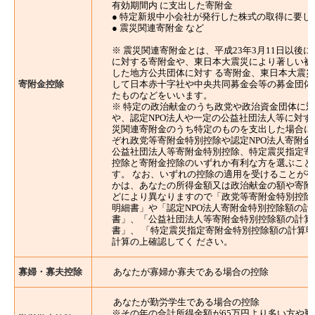
有効期間内 に支出した寄附金
● 特定新規中小会社が発行した株式の取得に要し
● 震災関連寄附金 など
※ 震災関連寄附金とは、平成23年3月11日以後
に対する寄附金や、東日本大震災により著しい被
した地方公共団体に対す る寄附金、東日本大震
寄附金控除
して日本赤十字社や中央共同募金会等の募金団体
たものなどをいいます。
※ 特定の政治献金のうち政党や政治資金団体に
や、認定NPO法人や一定の公益社団法人等に対す
災関連寄附金のうち特定のものを支出した場合に
ぞれ政党等寄附金特別控除や認定NPO法人寄附金
公益社団法人等寄附金特別控除、特定震災指定寄
控除と寄附金控除のいずれか有利な方を選ぶこと
す。 なお、いずれの控除の適用を受けることが
かは、あなたの所得金額又は政治献金の額や寄附
どにより異なりますので「政党等寄附金特別控除
明細書」や「認定NPO法人寄附金特別控除額の計
書」、「公益社団法人等寄附金特別控除額の計算
書」、 「特定震災指定寄附金特別控除額の計算
計算の上確認してく ださい。
寡婦・寡夫控除
あなたが寡婦か寡夫である場合の控除
あなたが勤労学生である場合の控除
※その年の合計所得金額が65万円より多い方や勤