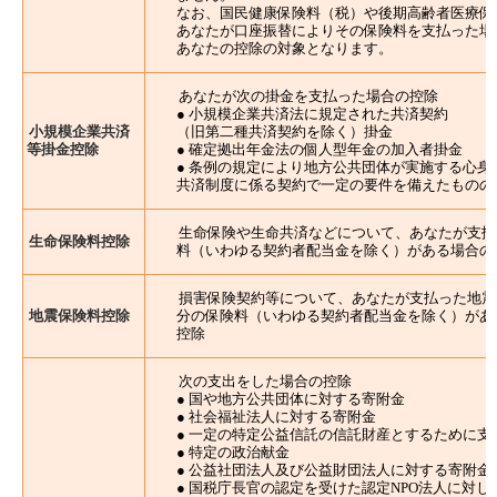
なお、国民健康保険料（税）や後期高齢者医療保
あなたが口座振替によりその保険料を支払った場
あなたの控除の対象となります。
あなたが次の掛金を支払った場合の控除
● 小規模企業共済法に規定された共済契約
小規模企業共済
（旧第二種共済契約を除く）掛金
等掛金控除
● 確定拠出年金法の個人型年金の加入者掛金
● 条例の規定により地方公共団体が実施する心身
共済制度に係る契約で一定の要件を備えたものの
生命保険や生命共済などについて、あなたが支払
生命保険料控除
料（いわゆる契約者配当金を除く）がある場合の
損害保険契約等について、あなたが支払った地震
地震保険料控除
分の保険料（いわゆる契約者配当金を除く）があ
控除
次の支出をした場合の控除
● 国や地方公共団体に対する寄附金
● 社会福祉法人に対する寄附金
● 一定の特定公益信託の信託財産とするために支
● 特定の政治献金
● 公益社団法人及び公益財団法人に対する寄附金
● 国税庁長官の認定を受けた認定NPO法人に対し