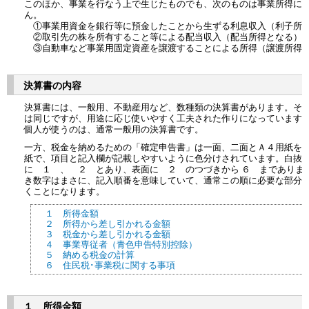
このほか、事業を行なう上で生じたものでも、次のものは事業所得に
ん。
①事業用資金を銀行等に預金したことから生ずる利息収入（利子所
②取引先の株を所有すること等による配当収入（配当所得となる）
③自動車など事業用固定資産を譲渡することによる所得（譲渡所得
決算書の内容
決算書には、一般用、不動産用など、数種類の決算書があります。そ
は同じですが、用途に応じ使いやすく工夫された作りになっています
個人が使うのは、通常一般用の決算書です。
一方、税金を納めるための「確定申告書」は一面、二面とＡ４用紙を
紙で、項目と記入欄が記載しやすいように色分けされています。白抜
に １ 、 ２ とあり、表面に ２ のつづきから ６ までありま
き数字はまさに、記入順番を意味していて、通常この順に必要な部分
くことになります。
１ 所得金額
２ 所得から差し引かれる金額
３ 税金から差し引かれる金額
４ 事業専従者（青色申告特別控除）
５ 納める税金の計算
６ 住民税･事業税に関する事項
１ 所得金額