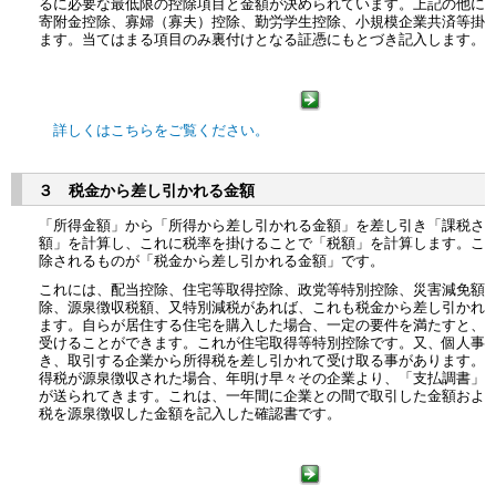
るに必要な最低限の控除項目と金額が決められています。上記の他に
寄附金控除、寡婦（寡夫）控除、勤労学生控除、小規模企業共済等掛
ます。当てはまる項目のみ裏付けとなる証憑にもとづき記入します。
詳しくはこちらをご覧ください。
３ 税金から差し引かれる金額
「所得金額」から「所得から差し引かれる金額」を差し引き「課税さ
額」を計算し、これに税率を掛けることで「税額」を計算します。こ
除されるものが「税金から差し引かれる金額」です。
これには、配当控除、住宅等取得控除、政党等特別控除、災害減免額
除、源泉徴収税額、又特別減税があれば、これも税金から差し引かれ
ます。自らが居住する住宅を購入した場合、一定の要件を満たすと、
受けることができます。これが住宅取得等特別控除です。又、個人事
き、取引する企業から所得税を差し引かれて受け取る事があります。
得税が源泉徴収された場合、年明け早々その企業より、「支払調書」
が送られてきます。これは、一年間に企業との間で取引した金額およ
税を源泉徴収した金額を記入した確認書です。