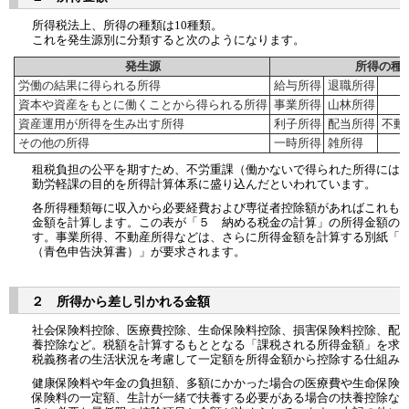
所得税法上、所得の種類は10種類。
これを発生源別に分類すると次のようになります。
発生源
所得の種
労働の結果に得られる所得
給与所得
退職所得
資本や資産をもとに働くことから得られる所得
事業所得
山林所得
資産運用が所得を生み出す所得
利子所得
配当所得
不動
その他の所得
一時所得
雑所得
租税負担の公平を期すため、不労重課（働かないで得られた所得には
勤労軽課の目的を所得計算体系に盛り込んだといわれています。
各所得種類毎に収入から必要経費および専従者控除額があればこれも
金額を計算します。この表が「５ 納める税金の計算」の所得金額の
す。事業所得、不動産所得などは、さらに所得金額を計算する別紙「
（青色申告決算書）」が要求されます。
２ 所得から差し引かれる金額
社会保険料控除、医療費控除、生命保険料控除、損害保険料控除、配
養控除など。税額を計算するもととなる「課税される所得金額」を求
税義務者の生活状況を考慮して一定額を所得金額から控除する仕組み
健康保険料や年金の負担額、多額にかかった場合の医療費や生命保険
保険料の一定額、生計が一緒で扶養する必要がある場合の扶養控除な