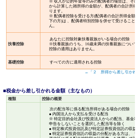
※ 収入が公的年金等のみの配偶者の場合は、そ
から計算した雑所得の金額が、配偶者の合計所得
ります。
※ 配偶者控除を受ける方(配偶者の合計所得金額が
下の方)は 、配偶者特別控除を併せて受けること
ん。
あなたに控除対象扶養親族がいる場合の控除
扶養控除
※扶養親族のうち、16歳未満の扶養親族について
控除の適用はありません。
基礎控除
すべての方に適用される控除
←「２ 所得から差し引かれ
■税金から差し引かれる金額（主なもの）
種類
控除の概要
次の配当等に係る配当所得がある場合の控除
● 内国法人から支払を受ける配当
※ 特定目的会社及び投資法人からの配当、基金
申告をしないことを選択した配当等を除く
● 特定株式投資信託及び特定証券投資信託の収益
● 特定証券投資信託の収益の分配がある方は、「