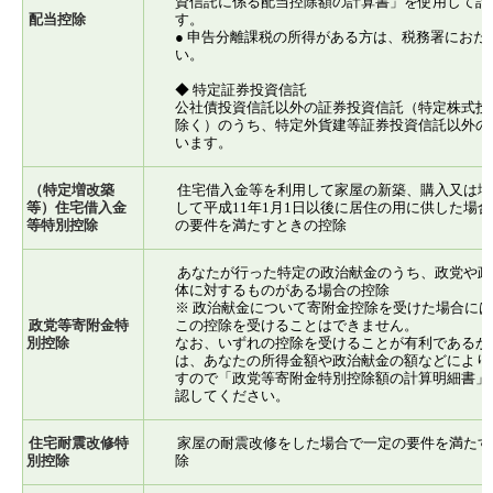
資信託に係る配当控除額の計算書」を使用して計
配当控除
す。
● 申告分離課税の所得がある方は、税務署におた
い。
◆ 特定証券投資信託
公社債投資信託以外の証券投資信託（特定株式投
除く）のうち、特定外貨建等証券投資信託以外の
います。
（特定増改築
住宅借入金等を利用して家屋の新築、購入又は増
等）住宅借入金
して平成11年1月1日以後に居住の用に供した場
等特別控除
の要件を満たすときの控除
あなたが行った特定の政治献金のうち、政党や政
体に対するものがある場合の控除
※ 政治献金について寄附金控除を受けた場合に
政党等寄附金特
この控除を受けることはできません。
別控除
なお、いずれの控除を受けることが有利であるか
は、あなたの所得金額や政治献金の額などにより
すので「政党等寄附金特別控除額の計算明細書」
認してください。
住宅耐震改修特
家屋の耐震改修をした場合で一定の要件を満たす
別控除
除