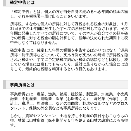
確定申告とは
「確定申告」とは、個人の方が自分自身の納めるべき年間の税金の額
し、それを税務署へ届け出ることをいいます。
所得税、すなわち個人の所得に対して課税される税金の対象は、１月１
31日までの１年間に発生したすべての所得に対してなされます。その
年間に発生したすべての所得について、その本人が自分でその額を確
その所得に対する税金の額を計算して、翌年の決められた期間中に税
申告しなくてはなりません。
確定申告には、確定した年間の税額を申告するばかりではなく「源泉
所得・利子所得などについて、支払う側が支払いの時点で所得税を徴
された税金や、すでに予定納税で納めた税金の総額などと比較し、税
している場合には戻してもらったり、反対に足りなかった場合には追
りして、最終的な税額を精算するという目的もあります。
事業所得とは
事業所得とは、農業、漁業、鉱業、建設業、製造業、卸売業、小売業
融業、不動産業、運輸業、医業（お医者さん）、著述業（作家）、弁
計士、税理士、司法書士、などの自由業、野球やゴルフなどのプロス
タレント、保険の外交員なども事業所得になります。
しかし、貸家やマンション、土地を持ち不動産の貸付をおこなうもの
得、林業は山林所得（保有期間が５年を越える山林の譲渡による所得
す。