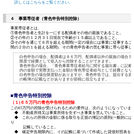
詳しくはこちらをご覧ください。
４ 事業専従者（青色申告特別控除）
事業専従者とは、
①青色申告者と生計を一にする配偶者その他の親族であること。
②その年の１２月３１日現在で年齢が１５歳以上であること。
③その年を通じて６月を超える期間(一定の場合には事業に従事するこ
間の２分の１を超える期間)、その青色申告者の営む事業に専ら従事し
白色申告の場合、配偶者は８６万円、配偶者以外の親族の場合５
限度で経費として収入から控除することができます。
青色申告の場合、「青色事業専従者給与に関する届出書」に記載
内の金額で実際支払った金額が青色専従者給与として経費となり
白色申告の場合限度額がありますが、青色申告では、提出する資
の帳簿の記載などがありますが節税に役立ちます。
■青色申告特別控除
（１)６５万円の青色申告特別控除
この65万円の控除が受けられるための要件は、次のようになっていま
◆ 不動産所得又は事業所得を生ずべき事業を営んでいること。
◆ これらの所得の金額に係る取引を正規の簿記の原則(一般的には複
り
記帳していること。
◆ 確定申告期限内に、イの記帳に基づいて作成した貸借対照表を