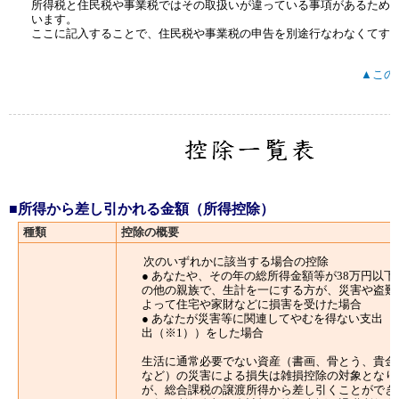
所得税と住民税や事業税ではその取扱いが違っている事項があるため
います。
ここに記入することで、住民税や事業税の申告を別途行なわなくてす
▲この
■所得から差し引かれる金額（所得控除）
種類
控除の概要
次のいずれかに該当する場合の控除
● あなたや、その年の総所得金額等が38万円以
の他の親族で、生計を一にする方が、災害や盗難
よって住宅や家財などに損害を受けた場合
● あなたが災害等に関連してやむを得ない支出（
出（※1））をした場合
生活に通常必要でない資産（書画、骨とう、貴金
など）の災害による損失は雑損控除の対象となり
が、総合課税の譲渡所得から差し引くことができ