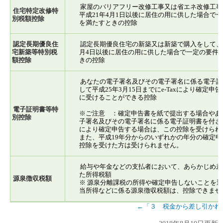
家屋のバリアフリー改修工事又は省エネ改修工事
住宅特定改修特
平成21年4月1日以後に居住の用に供した場合で
別税額控除
を満たすときの控除
認定長期優良住
認定長期優良住宅の新築又は新築で購入をして、平
宅新築等特別税
月4日以後に居住の用に供した場合で一定の要件
額控除
きの控除
あなたの電子署名及びその電子署名に係る電子証
して平成25年3月15日までにe-Taxにより確定申
に受けることができる控除
電子証明書等特
※ご注意 ：確定申告書を紙で提出する場合やあ
別控除
子署名及びその電子署名に係る電子証明書を付さずに
により確定申告する場合は、この控除を受けられ
また、平成19年分からのいずれかの年分の確定申
控除を受けた方は受けられません。
給与や年金などの支払者において、あらかじめ差
た所得税額
源泉徴収税額
※ 源泉分離課税の所得や確定申告しないことを
当所得などに係る源泉徴収税額は、控除できませ
←「３ 税金から差し引かれ