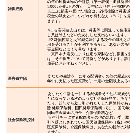
の年の所得金額の合計額（第一表欄＋退職所得金
1,000万円以下の方が、災害により住宅や家財の
雑損控除
1以上に損害を受けた場合は、雑損控除と災害減
税金の減免との、いずれか有利な方（※ 2）を選
きます。
※1 災害関連支出とは、災害等に関連して住宅家
し又は除去などのためにした支出をいいます。
※2 雑損控除と災害減免法による税金の減免との
用を受けることが有利であるかは、あなたの所得
害金額などにより異なります。
東日本大震災により住宅や家財などに損害を受
は、その損失について特例などがあります。詳し
務署におたずねください。
あなたや生計を一にする配偶者その他の親族のた
医療費控除
年中に支払った医療費が、一定の金額以上ある場
あなたや生計を一にする配偶者その他の親族が負
とになっている次のような社会保険料で、あなた
たり、給与から差し引かれたりした保険料がある
除 健康保険料、国民健康保険料（税）、国民年
国民年金基金の掛金、介護保険料など
※ 生計を一にする配偶者その他の親族が受け取
社会保険料控除
引き落としされている国民健康保険料（税）や後
医療保険料、介護保険料は、あなたの控除の対象
ません。