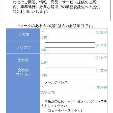
わせのご回答、情報・商品・サービス提供のご案
内、業務遂行に必要な範囲での業務委託先への提供
等に利用いたします。
*
マークのある入力項目は入力必須項目です。
*
(30文字
お名前
以内)
(40文字
フリガナ
以内)
(50文字
会社名
以内)
会社名
(60文字
フリガナ
以内)
メールアドレス
*
(半角80
文字以内)
※確認のため、もう一度メールアドレスを
入力してください。
（コピー＆ペースト不可）