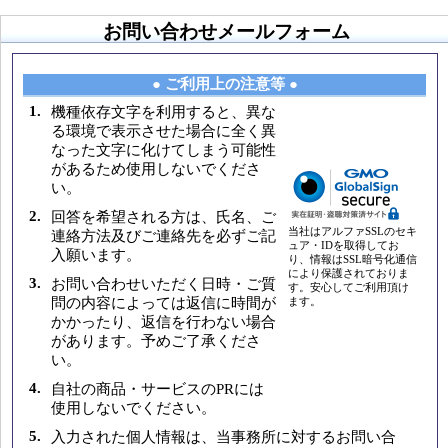
お問い合わせメールフォーム
● ご利用上の注意等 ●
1.
機種依存文字を利用すると、異な
る環境で表示させた場合に全く異
なった文字に化けてしまう可能性
があるため使用しないでくださ
い。
2.
回答を希望される方は、氏名、ご
当社はアルファSSLのセキ
連絡方法及びご連絡先を必ずご記
ュア・IDを取得してお
入願います。
り、情報はSSL暗号化通信
により保護されておりま
3.
お問い合わせいただく日時・ご質
す。安心してご利用頂け
問の内容によっては返信に時間が
ます。
かかったり、返信を行わない場合
があります。予めご了承くださ
い。
4.
自社の商品・サービスのPRには
使用しないでください。
5.
入力された個人情報は、当事務所に対するお問い合