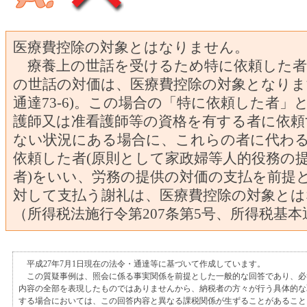
医療費控除の対象とはなりません。
療養上の世話を受けるため特に依頼した者
の世話の対価は、医療費控除の対象となりま
通達73-6)。この場合の「特に依頼した者」
護師又は准看護師等の資格を有する者に依
ない状況にある場合に、これらの者に代わ
依頼した者(原則として家政婦等人的役務の
者)をいい、労務の提供の対価の支払を前提
対して支払う謝礼は、医療費控除の対象と
（所得税法施行令第207条第5号、所得税基本通
平成27年7月1日現在の法令・通達等に基づいて作成しています。
この質疑事例は、照会に係る事実関係を前提とした一般的な回答であり、必
内容の全部を表現したものではありませんから、納税者の方々が行う具体的な
する場合においては、この回答内容と異なる課税関係が生ずることがあること