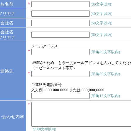
*
お名前
(30文字以内)
フリガナ
(40文字以内)
会社名
(50文字以内)
会社名
(60文字以内)
フリガナ
メールアドレス
*
(半角80文字以内)
※確認のため、もう一度メールアドレスを入力してくださ
（コピー＆ペースト不可）
連絡先
*
(半角80文字以内)
ご連絡先電話番号
入力例 : 000-000-0000 または 000(000)0000
(半角13文字以内)
*
い合わせ内容
(2000文字以内)