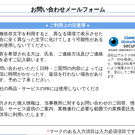
お問い合わせメールフォーム
● ご利用上の注意等 ●
種依存文字を利用すると、異なる環境で表示させた
合に全く異なった文字に化けてしまう可能性がある
め使用しないでください。
答を希望される方は、氏名、ご連絡方法及びご連絡
当社はアルファSS
を必ずご記入願います。
ュア・IDを取得し
り、情報はSSL暗
問い合わせいただく日時・ご質問の内容によっては
により保護されて
す。安心してご利
信に時間がかかったり、返信を行わない場合があり
ます。
す。予めご了承ください。
社の商品・サービスのPRには使用しないでくださ
。
力された個人情報は、当事務所に対するお問い合わせのご回答、情
品・サービス提供のご案内、業務遂行に必要な範囲での業務委託先
供等に利用いたします。
*
マークのある入力項目は入力必須項目で