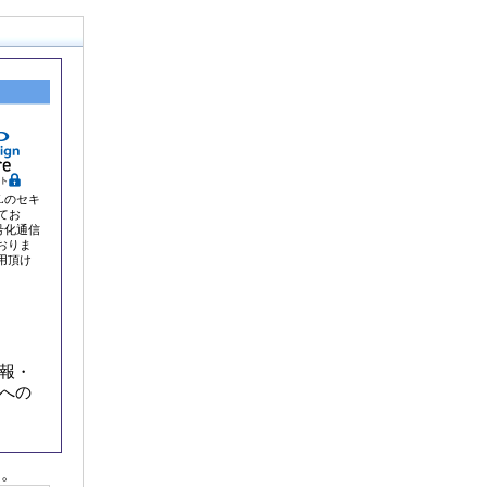
Lのセキ
てお
号化通信
おりま
用頂け
報・
への
す。