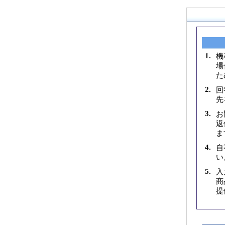
1.
機
場
た
2.
回
先
3.
お
返
ま
4.
自
い
5.
入
商
提