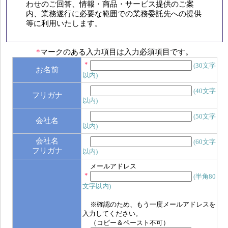
わせのご回答、情報・商品・サービス提供のご案
内、業務遂行に必要な範囲での業務委託先への提供
等に利用いたします。
*
マークのある入力項目は入力必須項目です。
*
(30文字
お名前
以内)
(40文字
フリガナ
以内)
(50文字
会社名
以内)
会社名
(60文字
フリガナ
以内)
メールアドレス
*
(半角80
文字以内)
※確認のため、もう一度メールアドレスを
入力してください。
（コピー＆ペースト不可）