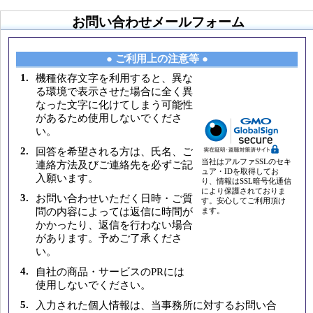
お問い合わせメールフォーム
● ご利用上の注意等 ●
1.
機種依存文字を利用すると、異な
る環境で表示させた場合に全く異
なった文字に化けてしまう可能性
があるため使用しないでくださ
い。
2.
回答を希望される方は、氏名、ご
当社はアルファSSLのセキ
連絡方法及びご連絡先を必ずご記
ュア・IDを取得してお
入願います。
り、情報はSSL暗号化通信
により保護されておりま
3.
お問い合わせいただく日時・ご質
す。安心してご利用頂け
問の内容によっては返信に時間が
ます。
かかったり、返信を行わない場合
があります。予めご了承くださ
い。
4.
自社の商品・サービスのPRには
使用しないでください。
5.
入力された個人情報は、当事務所に対するお問い合