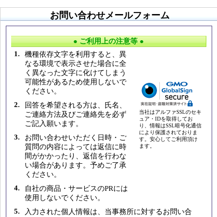
お問い合わせメールフォーム
● ご利用上の注意等 ●
1.
機種依存文字を利用すると、異
なる環境で表示させた場合に全
く異なった文字に化けてしまう
可能性があるため使用しないで
ください。
2.
回答を希望される方は、氏名、
当社はアルファSSLのセキ
ご連絡方法及びご連絡先を必ず
ュア・IDを取得してお
ご記入願います。
り、情報はSSL暗号化通信
により保護されておりま
3.
お問い合わせいただく日時・ご
す。安心してご利用頂け
質問の内容によっては返信に時
ます。
間がかかったり、返信を行わな
い場合があります。予めご了承
ください。
4.
自社の商品・サービスのPRには
使用しないでください。
5.
入力された個人情報は、当事務所に対するお問い合