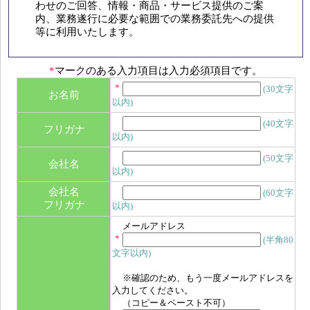
わせのご回答、情報・商品・サービス提供のご案
内、業務遂行に必要な範囲での業務委託先への提供
等に利用いたします。
*
マークのある入力項目は入力必須項目です。
*
(30文字
お名前
以内)
(40文字
フリガナ
以内)
(50文字
会社名
以内)
会社名
(60文字
フリガナ
以内)
メールアドレス
*
(半角80
文字以内)
※確認のため、もう一度メールアドレスを
入力してください。
（コピー＆ペースト不可）