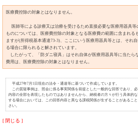
医療費控除の対象とはなりません。
医師等による診療又は治療を受けるため直接必要な医療用器具等
ものについては、医療費控除の対象となる医療費の範囲に含まれる
ますが(所得税基本通達73-3)、ここにいう医療用器具等とは、それ
る場合に限られると解されています。
したがって、「防ダニ寝具」はそれ自体が医療用器具等に当たら
費用は、医療費控除の対象とはなりません。
平成27年7月1日現在の法令・通達等に基づいて作成しています。
この質疑事例は、照会に係る事実関係を前提とした一般的な回答であり、必
内容の全部を表現したものではありませんから、納税者の方々が行う具体的な
する場合においては、この回答内容と異なる課税関係が生ずることがあること
さい。
[ 閉じる ]