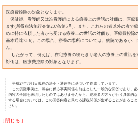
医療費控除の対象となります。
保健師、看護師又は准看護師による療養上の世話の対価は、医療
ます(所得税法施行令第207条第5号)。また、これらの者以外の者で
めに特に依頼した者から受ける療養上の世話の対価も、医療費控除の
基本通達73-6)。この場合、療養の場所については、病院であるか
ん。
したがって、例えば、在宅療養の寝たきり老人の療養上の世話を
対価は、医療費控除の対象となります。
平成27年7月1日現在の法令・通達等に基づいて作成しています。
この質疑事例は、照会に係る事実関係を前提とした一般的な回答であり、必
内容の全部を表現したものではありませんから、納税者の方々が行う具体的な
する場合においては、この回答内容と異なる課税関係が生ずることがあること
さい。
[ 閉じる ]