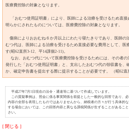
医療費控除の対象となります。
「おむつ使用証明書」により、医師による治療を受けるため直接
明らかにされたものについては、医療費控除の対象となります。
傷病によりおおむね６か月以上にわたり寝たきりであり、医師の
むつ代は、医師による治療を受けるため直接必要な費用として、医
す(昭62直所3-12、平14課個2-11)。
なお、おむつ代について医療費控除を受けるためには、その者の
発行した「おむつ使用証明書」と、支出したおむつ代の領収書を、
か、確定申告書を提出する際に提示することが必要です。 （昭62直所3-
平成27年7月1日現在の法令・通達等に基づいて作成しています。
この質疑事例は、照会に係る事実関係を前提とした一般的な回答であり、必
内容の全部を表現したものではありませんから、納税者の方々が行う具体的な
する場合においては、この回答内容と異なる課税関係が生ずることがあること
さい。
[ 閉じる ]