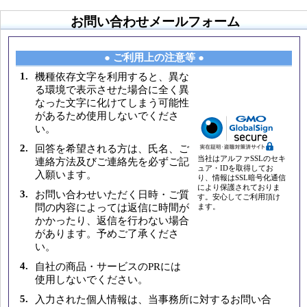
お問い合わせメールフォーム
● ご利用上の注意等 ●
1.
機種依存文字を利用すると、異な
る環境で表示させた場合に全く異
なった文字に化けてしまう可能性
があるため使用しないでくださ
い。
2.
回答を希望される方は、氏名、ご
当社はアルファSSLのセキ
連絡方法及びご連絡先を必ずご記
ュア・IDを取得してお
入願います。
り、情報はSSL暗号化通信
により保護されておりま
3.
お問い合わせいただく日時・ご質
す。安心してご利用頂け
問の内容によっては返信に時間が
ます。
かかったり、返信を行わない場合
があります。予めご了承くださ
い。
4.
自社の商品・サービスのPRには
使用しないでください。
5.
入力された個人情報は、当事務所に対するお問い合