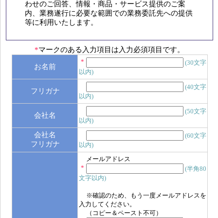
わせのご回答、情報・商品・サービス提供のご案
内、業務遂行に必要な範囲での業務委託先への提供
等に利用いたします。
*
マークのある入力項目は入力必須項目です。
*
(30文字
お名前
以内)
(40文字
フリガナ
以内)
(50文字
会社名
以内)
会社名
(60文字
フリガナ
以内)
メールアドレス
*
(半角80
文字以内)
※確認のため、もう一度メールアドレスを
入力してください。
（コピー＆ペースト不可）