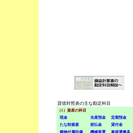
貸借対照表の主な勘定科目
（1）資産の科目
現金
当座預金
定期預金
たな卸資産
前払金
貸付金
建物付属設備
機械装置
車両運搬具