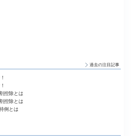
過去の注目記事
新！
新！
割控除とは
割控除とは
特例とは