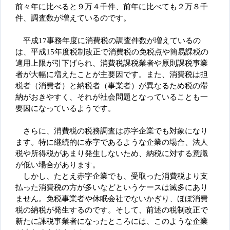
前々年に比べると９万４千件、前年に比べても２万８千
件、調査数が増えているのです。
平成17事務年度に消費税の調査件数が増えているの
は、平成15年度税制改正で消費税の免税点や簡易課税の
適用上限が引下げられ、消費税課税業者や原則課税事業
者が大幅に増えたことが主要因です。また、消費税は担
税者（消費者）と納税者（事業者）が異なるため税の滞
納がおきやすく、それが社会問題となっていることも一
要因になっているようです。
さらに、消費税の税務調査は赤字企業でも対象になり
ます。特に継続的に赤字であるような企業の場合、法人
税や所得税があまり発生しないため、納税に対する意識
が低い場合があります。
しかし、たとえ赤字企業でも、受取った消費税より支
払った消費税の方が多いなどというケースは滅多にあり
ません。免税事業者や休眠会社でないかぎり、ほぼ消費
税の納税が発生するのです。そして、前述の税制改正で
新たに課税事業者になったところには、このような企業