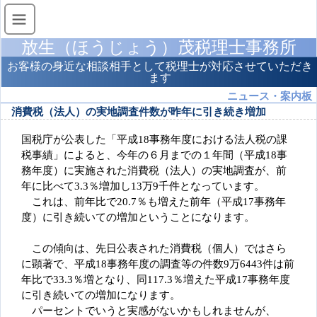
放生（ほうじょう）茂税理士事務所
お客様の身近な相談相手として税理士が対応させていただき
ます
ニュース・案内板
消費税（法人）の実地調査件数が昨年に引き続き増加
国税庁が公表した「平成18事務年度における法人税の課
税事績」によると、今年の６月までの１年間（平成18事
務年度）に実施された消費税（法人）の実地調査が、前
年に比べて3.3％増加し13万9千件となっています。
これは、前年比で20.7％も増えた前年（平成17事務年
度）に引き続いての増加ということになります。
この傾向は、先日公表された消費税（個人）ではさら
に顕著で、平成18事務年度の調査等の件数9万6443件は前
年比で33.3％増となり、同117.3％増えた平成17事務年度
に引き続いての増加になります。
パーセントでいうと実感がないかもしれませんが、