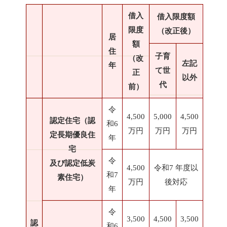
借入
借入限度額
限度
（改正後）
居
額
住
子育
（改
左記
年
て世
正
以外
代
前）
令
4,500
5,000
4,500
認定住宅（認
和6
万円
万円
万円
定長期優良住
年
宅
令
及び認定低炭
4,500
令和7 年度以
和7
素住宅）
万円
後対応
年
令
3,500
4,500
3,500
認
和6