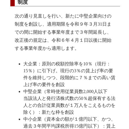
制度
次の通り見直しを行い、新たに中堅企業向けの
制度を創設し、適用期限を令和９年３月31日ま
での間に開始する事業年度まで３年間延長し、
改正後の規定は、令和６年４月１日以後に開始
する事業年度から適用します。
大企業：原則の税額控除率を10％（現行：
15％）に引下げ。現行の3％の賃上げ率の要
件を維持しつつ、段階的に７％までの高い賃
上げ率の要件を創設
中堅企業（常時使用従業員数2,000人以下
当該法人と発行済株式数の50％超保有する法
人との合計従業員数が１万人をこえるものを
除く）：新たな枠を創設
中小企業（資本金の額が１億円以下、かつ、
過去３年間平均課税所得15億円以下）：賃上