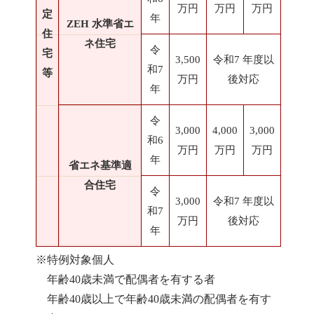
万円
万円
万円
定
年
ZEH 水準省エ
住
ネ住宅
令
宅
3,500
令和7 年度以
和7
等
万円
後対応
年
令
3,000
4,000
3,000
和6
万円
万円
万円
年
省エネ基準適
合住宅
令
3,000
令和7 年度以
和7
万円
後対応
年
※特例対象個人
年齢40歳未満で配偶者を有する者
年齢40歳以上で年齢40歳未満の配偶者を有す