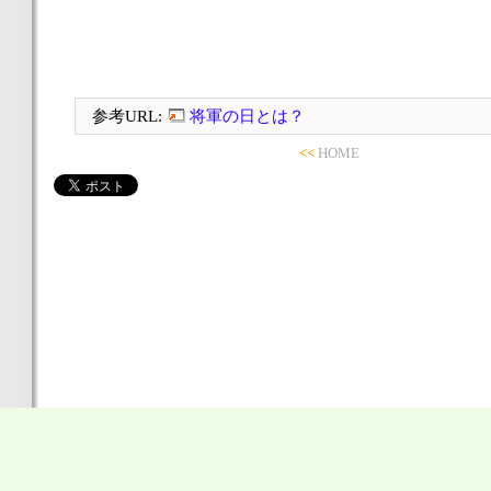
参考URL:
将軍の日とは？
<<
HOME
〒862-0950 熊本県熊本市中央区水前寺3丁目8－1
電話
096-383-5011
FAX 096-385-0182
MAP