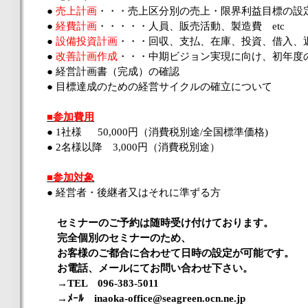
●
売上計画
・・・売上区分別の売上・限界利益目標の設
●
経費計画
・・・・・人員、販売活動、製造費 etc
●
設備投資計画
・・・回収、支払、在庫、投資、借入
●
改善計画作成
・・・中期ビジョン実現に向け、初年度
● 経営計画書（完成）の確認
● 目標達成のための経営サイクルの確立について
■参加費用
● 1社様 50,000円（消費税別途/全国標準価格)
● 2名様以降 3,000円（消費税別途）
■参加対象
● 経営者・後継者又はそれに準ずる方
セミナーのご予約は随時受け付けております。
完全個別のセミナーのため、
お客様のご都合に合わせて日時の設定が可能です。
お電話、メールにてお問い合わせ下さい。
→TEL 096-383-5011
→ﾒｰﾙ inaoka-office@seagreen.ocn.ne.jp