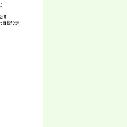
定
、返済
の目標設定