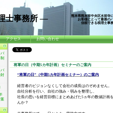
理士事務所 ―
熊本県熊本市中央区水前寺
お客様にとって最善の
信頼できる税理士事
アクセス
お問い合わせ
ンバ
体制
将軍の日（中期5カ年計画）セミナーのご案内
ンバ
“将軍の日”（中期5カ年計画セミナー）のご案内
の対
経営者のビジョンなくして会社の成長はのぞめません。
内
自社分析を行い、自社の強み・弱みを整理し、
年
社長の思いを経営目標にまとめあげた5ヵ年の数値計画
ご案
んか？