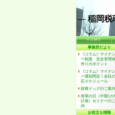
― 稲岡税
ＨＯＭＥ
事務所だより
《コラム》マイナ
ー制度 安全管理
作りのポイント
《コラム》マイナ
ー通知間近！会社
応スケジュール
財務ドッグのご案
将軍の日（中期5カ
計画）セミナーの
内
お役立ち情報