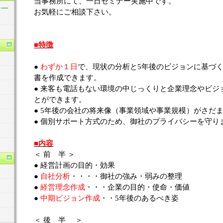
当事務所にて、一日セミナー実施中です。
ン一
お気軽にご相談下さい。
■特徴
●
わずか１日
で、現状の分析と5年後のビジョンに基づく
書を作成できます。
● 来客も電話もない環境の中じっくりと企業理念やビジ
とができます。
● 5年後の会社の将来像（事業領域や事業規模）がさだ
● 個別サポート方式のため、御社のプライバシーを守り
■内容
＜ 前 半 ＞
● 経営計画の目的・効果
●
自社分析
・・・・御社の強み・弱みの整理
●
経営理念作成
・・・企業の目的・使命・価値
●
中期ビジョン作成
・・5年後のあるべき姿
＜ 後 半 ＞