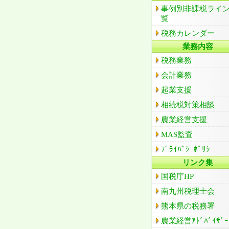
事例別非課税ライ
覧
税務カレンダー
業務内容
税務業務
会計業務
起業支援
相続税対策相談
農業経営支援
MAS監査
ﾌﾟﾗｲﾊﾞｼｰﾎﾟﾘｼｰ
リンク集
国税庁HP
南九州税理士会
熊本県の税務署
農業経営ｱﾄﾞﾊﾞｲｻﾞｰ