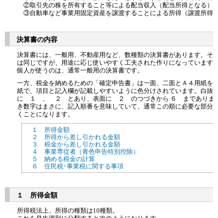
②取引先の株を所有すること等による配当収入（配当所得となる）
③自動車など事業用固定資産を譲渡することによる所得（譲渡所得
決算書の内容
決算書には、一般用、不動産用など、数種類の決算書があります。そ
は同じですが、用途に応じ使いやすく工夫された作りになっています
個人が使うのは、通常一般用の決算書です。
一方、税金を納めるための「確定申告書」は一面、二面とＡ４用紙を
紙で、項目と記入欄が記載しやすいように色分けされています。白抜
に １ 、 ２ とあり、表面に ２ のつづきから ６ までありま
き数字はまさに、記入順番を意味していて、通常この順に必要な部分
くことになります。
１ 所得金額
２ 所得から差し引かれる金額
３ 税金から差し引かれる金額
４ 事業専従者（青色申告特別控除）
５ 納める税金の計算
６ 住民税･事業税に関する事項
１ 所得金額
所得税法上、所得の種類は10種類。