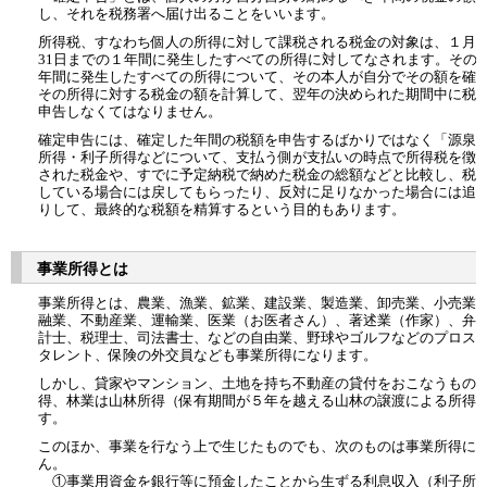
し、それを税務署へ届け出ることをいいます。
所得税、すなわち個人の所得に対して課税される税金の対象は、１月１
31日までの１年間に発生したすべての所得に対してなされます。その
年間に発生したすべての所得について、その本人が自分でその額を確
その所得に対する税金の額を計算して、翌年の決められた期間中に税
申告しなくてはなりません。
確定申告には、確定した年間の税額を申告するばかりではなく「源泉
所得・利子所得などについて、支払う側が支払いの時点で所得税を徴
された税金や、すでに予定納税で納めた税金の総額などと比較し、税
している場合には戻してもらったり、反対に足りなかった場合には追
りして、最終的な税額を精算するという目的もあります。
事業所得とは
事業所得とは、農業、漁業、鉱業、建設業、製造業、卸売業、小売業
融業、不動産業、運輸業、医業（お医者さん）、著述業（作家）、弁
計士、税理士、司法書士、などの自由業、野球やゴルフなどのプロス
タレント、保険の外交員なども事業所得になります。
しかし、貸家やマンション、土地を持ち不動産の貸付をおこなうもの
得、林業は山林所得（保有期間が５年を越える山林の譲渡による所得
す。
このほか、事業を行なう上で生じたものでも、次のものは事業所得に
ん。
①事業用資金を銀行等に預金したことから生ずる利息収入（利子所