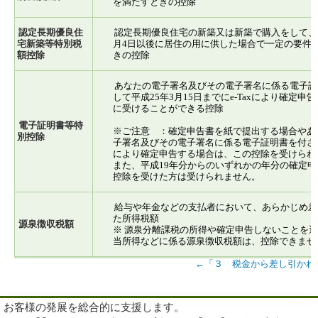
を満たすときの控除
認定長期優良住
認定長期優良住宅の新築又は新築で購入をして、平
宅新築等特別税
月4日以後に居住の用に供した場合で一定の要件
額控除
きの控除
あなたの電子署名及びその電子署名に係る電子証
して平成25年3月15日までにe-Taxにより確定申
に受けることができる控除
電子証明書等特
※ご注意 ：確定申告書を紙で提出する場合やあ
別控除
子署名及びその電子署名に係る電子証明書を付さずに
により確定申告する場合は、この控除を受けられ
また、平成19年分からのいずれかの年分の確定申
控除を受けた方は受けられません。
給与や年金などの支払者において、あらかじめ差
た所得税額
源泉徴収税額
※ 源泉分離課税の所得や確定申告しないことを
当所得などに係る源泉徴収税額は、控除できませ
←「３ 税金から差し引かれ
お客様の発展を総合的に支援します。