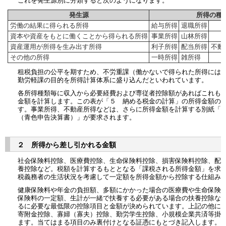
これを発生源別に分類すると次のようになります。
発生源
所得の種
労働の結果に得られる所得
給与所得
退職所得
資本や資産をもとに働くことから得られる所得
事業所得
山林所得
資産運用が所得を生み出す所得
利子所得
配当所得
不動
その他の所得
一時所得
雑所得
租税負担の公平を期すため、不労重課（働かないで得られた所得には
勤労軽課の目的を所得計算体系に盛り込んだといわれています。
各所得種類毎に収入から必要経費および専従者控除額があればこれも
金額を計算します。この表が「５ 納める税金の計算」の所得金額の
す。事業所得、不動産所得などは、さらに所得金額を計算する別紙「
（青色申告決算書）」が要求されます。
２ 所得から差し引かれる金額
社会保険料控除、医療費控除、生命保険料控除、損害保険料控除、配
養控除など。税額を計算するもととなる「課税される所得金額」を求
税義務者の生活状況を考慮して一定額を所得金額から控除する仕組み
健康保険料や年金の負担額、多額にかかった場合の医療費や生命保険
保険料の一定額、生計が一緒で扶養する必要がある場合の扶養控除な
るに必要な最低限の控除項目と金額が決められています。上記の他に
寄附金控除、寡婦（寡夫）控除、勤労学生控除、小規模企業共済等掛
ます。当てはまる項目のみ裏付けとなる証憑にもとづき記入します。