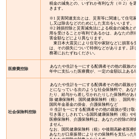
税金の減免との、いずれか有利な方（※ 2）を選
きます。
※1 災害関連支出とは、災害等に関連して住宅家
し又は除去などのためにした支出をいいます。
※2 雑損控除と災害減免法による税金の減免との
用を受けることが有利であるかは、あなたの所得
害金額などにより異なります。
東日本大震災により住宅や家財などに損害を受
は、その損失について特例などがあります。詳し
務署におたずねください。
あなたや生計を一にする配偶者その他の親族のた
医療費控除
年中に支払った医療費が、一定の金額以上ある場
あなたや生計を一にする配偶者その他の親族が負
とになっている次のような社会保険料で、あなた
たり、給与から差し引かれたりした保険料がある
除 健康保険料、国民健康保険料（税）、国民年
国民年金基金の掛金、介護保険料など
※ 生計を一にする配偶者その他の親族が受け取
社会保険料控除
引き落としされている国民健康保険料（税）や後
医療保険料、介護保険料は、あなたの控除の対象
ません。
なお、国民健康保険料（税）や後期高齢者医療保
あなたが口座振替によりその保険料を支払った場