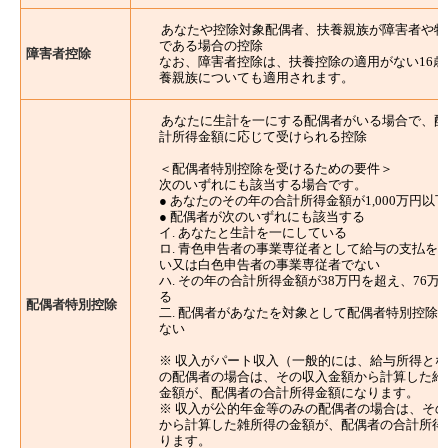
あなたや控除対象配偶者、扶養親族が障害者や特
である場合の控除
障害者控除
なお、障害者控除は、扶養控除の適用がない16歳
養親族についても適用されます。
あなたに生計を一にする配偶者がいる場合で、配
計所得金額に応じて受けられる控除
＜配偶者特別控除を受けるための要件＞
次のいずれにも該当する場合です。
● あなたのその年の合計所得金額が1,000万円以
● 配偶者が次のいずれにも該当する
イ. あなたと生計を一にしている
ロ. 青色申告者の事業専従者として給与の支払を
い又は白色申告者の事業専従者でない
ハ. その年の合計所得金額が38万円を超え、76万
る
配偶者特別控除
二. 配偶者があなたを対象として配偶者特別控除
ない
※ 収入がパート収入（一般的には、給与所得と
の配偶者の場合は、その収入金額から計算した給
金額が、配偶者の合計所得金額になります。
※ 収入が公的年金等のみの配偶者の場合は、そ
から計算した雑所得の金額が、配偶者の合計所得
ります。