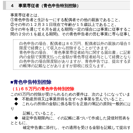
４ 事業専従者（青色申告特別控除）
事業専従者とは、
①青色申告者と生計を一にする配偶者その他の親族であること。
②その年の１２月３１日現在で年齢が１５歳以上であること。
③その年を通じて６月を超える期間(一定の場合には事業に従事するこ
間の２分の１を超える期間)、その青色申告者の営む事業に専ら従事し
白色申告の場合、配偶者は８６万円、配偶者以外の親族の場合５
限度で経費として収入から控除することができます。
青色申告の場合、「青色事業専従者給与に関する届出書」に記載
内の金額で実際支払った金額が青色専従者給与として経費となり
白色申告の場合限度額がありますが、青色申告では、提出する資
の帳簿の記載などがありますが節税に役立ちます。
■青色申告特別控除
（１)６５万円の青色申告特別控除
この65万円の控除が受けられるための要件は、次のようになっていま
◆ 不動産所得又は事業所得を生ずべき事業を営んでいること。
◆ これらの所得の金額に係る取引を正規の簿記の原則(一般的には複
り
記帳していること。
◆ 確定申告期限内に、イの記帳に基づいて作成した貸借対照表を
とともに、
確定申告書に添付し、その適用を受ける金額を記載して提出す