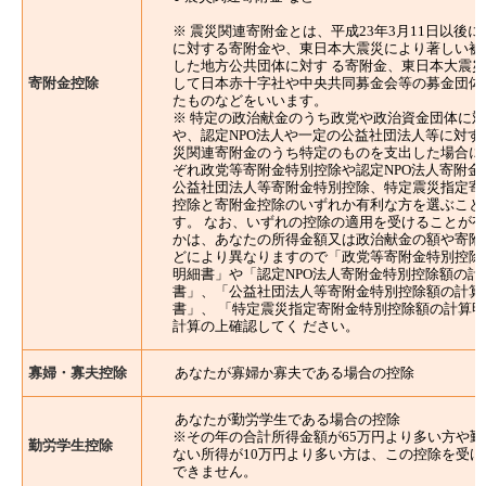
※ 震災関連寄附金とは、平成23年3月11日以後
に対する寄附金や、東日本大震災により著しい被
した地方公共団体に対す る寄附金、東日本大震
寄附金控除
して日本赤十字社や中央共同募金会等の募金団体
たものなどをいいます。
※ 特定の政治献金のうち政党や政治資金団体に
や、認定NPO法人や一定の公益社団法人等に対す
災関連寄附金のうち特定のものを支出した場合に
ぞれ政党等寄附金特別控除や認定NPO法人寄附金
公益社団法人等寄附金特別控除、特定震災指定寄
控除と寄附金控除のいずれか有利な方を選ぶこと
す。 なお、いずれの控除の適用を受けることが
かは、あなたの所得金額又は政治献金の額や寄附
どにより異なりますので「政党等寄附金特別控除
明細書」や「認定NPO法人寄附金特別控除額の計
書」、「公益社団法人等寄附金特別控除額の計算
書」、 「特定震災指定寄附金特別控除額の計算
計算の上確認してく ださい。
寡婦・寡夫控除
あなたが寡婦か寡夫である場合の控除
あなたが勤労学生である場合の控除
※その年の合計所得金額が65万円より多い方や勤
勤労学生控除
ない所得が10万円より多い方は、この控除を受け
できません。