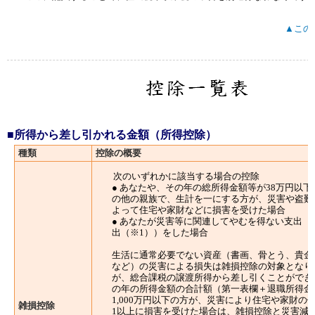
▲この
■所得から差し引かれる金額（所得控除）
種類
控除の概要
次のいずれかに該当する場合の控除
● あなたや、その年の総所得金額等が38万円以
の他の親族で、生計を一にする方が、災害や盗難
よって住宅や家財などに損害を受けた場合
● あなたが災害等に関連してやむを得ない支出（
出（※1））をした場合
生活に通常必要でない資産（書画、骨とう、貴金
など）の災害による損失は雑損控除の対象となり
が、総合課税の譲渡所得から差し引くことができ
の年の所得金額の合計額（第一表欄＋退職所得金
1,000万円以下の方が、災害により住宅や家財の
雑損控除
1以上に損害を受けた場合は、雑損控除と災害減