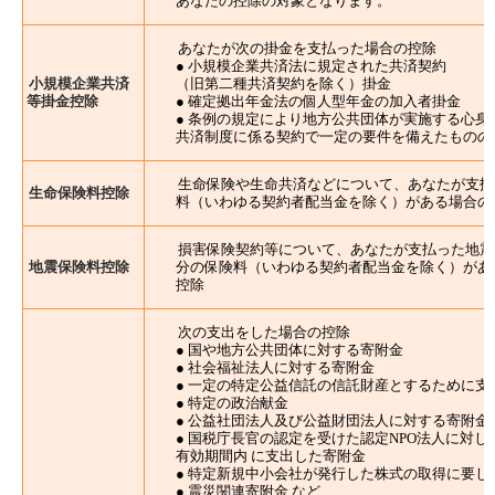
あなたの控除の対象となります。
あなたが次の掛金を支払った場合の控除
● 小規模企業共済法に規定された共済契約
小規模企業共済
（旧第二種共済契約を除く）掛金
等掛金控除
● 確定拠出年金法の個人型年金の加入者掛金
● 条例の規定により地方公共団体が実施する心身
共済制度に係る契約で一定の要件を備えたものの
生命保険や生命共済などについて、あなたが支払
生命保険料控除
料（いわゆる契約者配当金を除く）がある場合の
損害保険契約等について、あなたが支払った地震
地震保険料控除
分の保険料（いわゆる契約者配当金を除く）があ
控除
次の支出をした場合の控除
● 国や地方公共団体に対する寄附金
● 社会福祉法人に対する寄附金
● 一定の特定公益信託の信託財産とするために支
● 特定の政治献金
● 公益社団法人及び公益財団法人に対する寄附金
● 国税庁長官の認定を受けた認定NPO法人に対し
有効期間内 に支出した寄附金
● 特定新規中小会社が発行した株式の取得に要し
● 震災関連寄附金 など