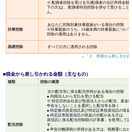
※ 配偶者控除を受ける方(配偶者の合計所得金額が
下の方)は 、配偶者特別控除を併せて受けること
ん。
あなたに控除対象扶養親族がいる場合の控除
扶養控除
※扶養親族のうち、16歳未満の扶養親族について
控除の適用はありません。
基礎控除
すべての方に適用される控除
←「２ 所得から差し引かれ
■税金から差し引かれる金額（主なもの）
種類
控除の概要
次の配当等に係る配当所得がある場合の控除
● 内国法人から支払を受ける配当
※ 特定目的会社及び投資法人からの配当、基金
申告をしないことを選択した配当等を除く
● 特定株式投資信託及び特定証券投資信託の収益
● 特定証券投資信託の収益の分配がある方は、「
資信託に係る配当控除額の計算書」を使用して計
配当控除
す。
● 申告分離課税の所得がある方は、税務署におた