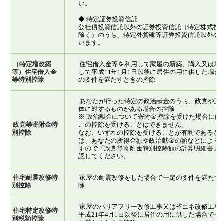
い。
◆ 特定証券投資信託
公社債投資信託以外の証券投資信託（特定株式投
除く）のうち、特定外貨建等証券投資信託以外の
います。
（特定増改築
住宅借入金等を利用して家屋の新築、購入又は増
等）住宅借入金
して平成11年1月1日以後に居住の用に供した場
等特別控除
の要件を満たすときの控除
あなたが行った特定の政治献金のうち、政党や政
体に対するものがある場合の控除
※ 政治献金について寄附金控除を受けた場合に
政党等寄附金特
この控除を受けることはできません。
別控除
なお、いずれの控除を受けることが有利であるか
は、あなたの所得金額や政治献金の額などにより
すので「政党等寄附金特別控除額の計算明細書」
認してください。
住宅耐震改修特
家屋の耐震改修をした場合で一定の要件を満たす
別控除
除
家屋のバリアフリー改修工事又は省エネ改修工事
住宅特定改修特
平成21年4月1日以後に居住の用に供した場合で
別税額控除