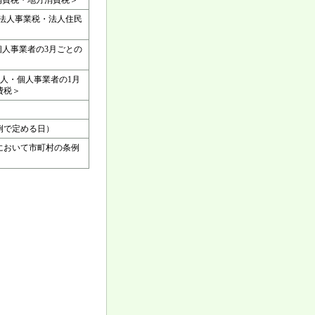
消費税・地方消費税＞
・法人事業税・法人住民
個人事業者の3月ごとの
法人・個人事業者の1月
費税＞
例で定める日）
中において市町村の条例