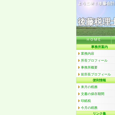
ようこそ！後藤会計
後藤
後藤社
ＨＯＭＥ
事務所案内
業務内容
所長プロフィール
事務所概要
前所長プロフィール
便利情報
来月の税務
文書の保存期間
印紙税
今月の税務
リンク集