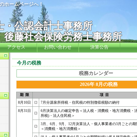
のホームページへ！
税理士・公認会計士
会保険労務士事務所
アクセス
お問い合わせ
決算公告
今月の税務
税務カレンダー
2026年 8月の税務
期 限
項 目
8月10日
7月分源泉所得税・住民税の特別徴収税額の納付
8月31日
6月決算法人の確定申告＜法人税・消費税・地方消費税・法
所税)・法人住民税＞
3月、6月、9月、12月決算法人・個人事業者の3月ごとの
＜消費税・地方消費税＞