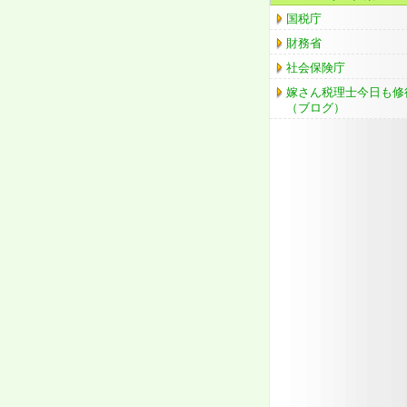
国税庁
財務省
社会保険庁
嫁さん税理士今日も修
（ブログ）