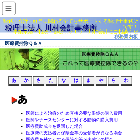
税務・会計・経営に関わる全てをサポートする税理士事務所
税理士法人 川村会計事務所
です！
事業承継・相続・節税…ｅｔｃ 川村会計にご相談くだ
税務案内板
さい！！
医療費控除Ｑ＆Ａ
あ
か
さ
た
な
は
ま
や
ら
わ
医師による治療のため直接必要な眼鏡の購入費用
医師やナースセンターに対する贈物の購入費用
医療費助成金を返還した場合
医療費の支払者と保険金等の受領者が異なる場合
医療費を補てんする保険金等が未確定の場合