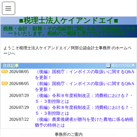
■税理士法人ケイアンドエイ■
税務・会計・財務・その他経営に関わる全てを総合的にサポ
ートいたします。相続のご相談も受けつけております。
ようこそ税理士法人ケイアンドエイ／阿部公認会計士事務所 のホームペ
ージへ
注目記事
過去の注目記事
2026/08/05
（後編）国税庁：インボイスの取扱いに関するQ&A
を更新！
2026/08/05
（前編）国税庁：インボイスの取扱いに関するQ&A
を更新！
2026/07/29
（後編）令和８年度税制改正：消費税における７・
５・３割控除とは
2026/07/29
（前編）令和８年度税制改正：消費税における７・
５・３割控除とは
2026/07/22
（後編）農業後継者が贈与を受けた農地に係る納税
猶予の特例とは
事務所のご案内