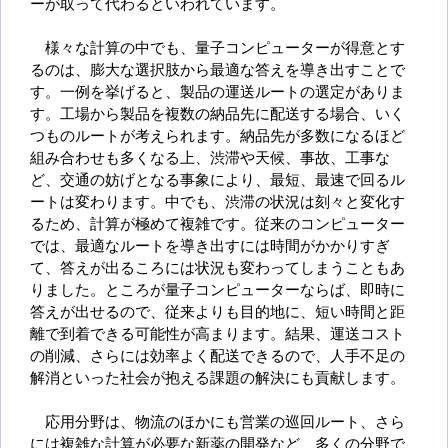
ーが取って代わるといわれています。
様々な計算の中でも、量子コンピューターが得意とす
るのは、膨大な選択肢から最適な答えを導き出すことで
す。一例を挙げると、製品の運送ルートの選定がありま
す。工場から製品を複数の納品先に配送する場合、いく
つものルートが考えられます。納品先が多数になるほど
組み合わせも多くなる上、渋滞や天候、事故、工事な
ど、交通の妨げとなる事象により、最短、最速で回るル
ートは変わります。中でも、渋滞の状況は刻々と変化す
るため、計算が極めて複雑です。従来のコンピューター
では、最適なルートを導き出すには時間がかかりすぎ
て、答えが出るころには状況も変わってしまうこともあ
りました。ところが量子コンピューターならば、即時に
答えが出せるので、従来よりも目的地に、短い時間と距
離で到着できる可能性が高まります。結果、運送コスト
の削減、さらには効率よく配送できるので、人手不足の
解消といった社会が抱える課題の解決にも貢献します。
応用分野は、物流のほかにも営業の巡回ルート、さら
には複雑な計算が必要な新薬の開発など、多くの分野で