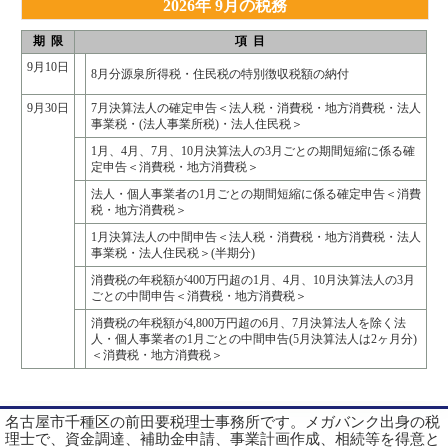
2026年 9月の税務
期 限
項 目
9月10日
8月分源泉所得税・住民税の特別徴収税額の納付
9月30日
7月決算法人の確定申告＜法人税・消費税・地方消費税・法人
事業税・(法人事業所税)・法人住民税＞
1月、4月、7月、10月決算法人の3月ごとの期間短縮に係る確
定申告＜消費税・地方消費税＞
法人・個人事業者の1月ごとの期間短縮に係る確定申告＜消費
税・地方消費税＞
1月決算法人の中間申告＜法人税・消費税・地方消費税・法人
事業税・法人住民税＞(半期分)
消費税の年税額が400万円超の1月、4月、10月決算法人の3月
ごとの中間申告＜消費税・地方消費税＞
消費税の年税額が4,800万円超の6月、7月決算法人を除く法
人・個人事業者の1月ごとの中間申告(5月決算法人は2ヶ月分)
＜消費税・地方消費税＞
名古屋市千種区の前田要税理士事務所です。メガバンク出身の税
理士で、資金調達、補助金申請、事業計画作成、相続等を得意と