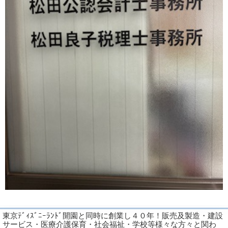
東京ﾃﾞｨｽﾞﾆｰﾗﾝﾄﾞ開園と同時に創業し４０年！販売及製造・建設
サービス・医療介護保育・社会福祉・学校等様々な方々と関わ