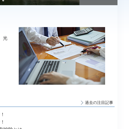
、光
過去の注目記事
新！
新！