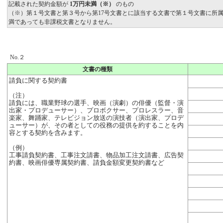
記載された契約金額が
1万円未満（※）
のもの
（※）第１号文書と第３号から第17号文書とに該当する文書で第１号文書に所
満であっても非課税文書となりません。
No.２
文書の種類
請負に関する契約書
（注）
請負には、職業野球の選手、映画（演劇）の俳優（監督・演
出家・プロデューサー）、プロボクサー、プロレスラー、音
楽家、舞踊家、テレビジョン放送の演技者（演出家、プロデ
ューサー）が、その者としての役務の提供を約することを内
容とする契約を含みます。
（例）
工事請負契約書、工事注文請書、物品加工注文請書、広告契
約書、映画俳優専属契約書、請負金額変更契約書など