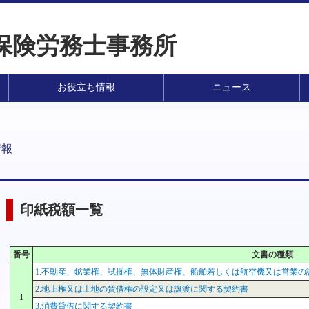
会保険労務士事務所
お役立ち情報
ニュース
情報
印紙税額一覧
番号
文書の種類
1.不動産、鉱業権、試掘権、無体財産権、船舶若しくは航空機又は営業の
2.地上権又は土地の賃借権の設定又は譲渡に関する契約書
1
3.消費貸借に関する契約書