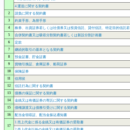
4.運送に関する契約書
2
請負に関する契約書
3
約束手形、為替手形
4
株券、出資証券若しくは社債券又は投資信託、貸付信託、特定目的信託若
5
合併契約書又は吸収分割契約書若しくは新設分割計画書
6
定款
7
継続的取引の基本となる契約書
8
預金証書、貯金証書
9
貨物引換証、倉庫証券、船荷証券
10
保険証券
11
信用状
12
信託行為に関する契約書
13
債務の保証に関する契約書
14
金銭又は有価証券の寄託に関する契約書
15
債権譲渡又は債務引受けに関する契約書
16
配当金領収証、配当金振込通知書
1.売上代金に係る金銭又は有価証券の受取書
17
2.売上代金以外の金銭又は有価証券の受取書