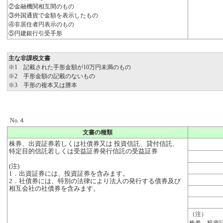
②金融機関相互間のもの
③外国通貨で金額を表示したもの
④非居住者円表示のもの
⑤円建銀行引受手形
主な非課税文書
※1 記載された手形金額が10万円未満のもの
※2 手形金額の記載のないもの
※3 手形の複本又は謄本
No.４
文書の種類
株券、出資証券若しくは社債券又は 投資信託、貸付信託、
特定目的信託若しくは受益証券発行信託の受益証券
(注)
1．出資証券には、投資証券を含みます。
2．社債券には、特別の法律により法人の発行する債券及び
相互会社の社債券を含みます。
（注）