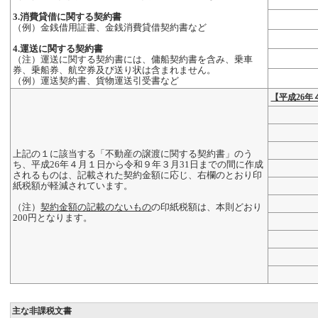
3.消費貸借に関する契約書
（例）金銭借用証書、金銭消費貸借契約書など
4.運送に関する契約書
（注）運送に関する契約書には、傭船契約書を含み、乗車
券、乗船券、航空券及び送り状は含まれません。
（例）運送契約書、貨物運送引受書など
【平成26年
上記の１に該当する「不動産の譲渡に関する契約書」のう
ち、平成26年４月１日から令和９年３月31日までの間に作成
されるものは、記載された契約金額に応じ、右欄のとおり印
紙税額が軽減されています。
（注）
契約金額の記載のないもの
の印紙税額は、本則どおり
200円となります。
主な非課税文書