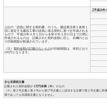
【平成26年
上記の「請負に関する契約書」のうち、建設業法第２条第１
項に規定する建設工事の請負に係る契約に基づき作成される
もので、平成26年４月１日から令和９年３月31日までの間に
作成されるものは、記載された契約金額に応じ、右欄のとお
り印紙税額が軽減されています。
（注）
契約金額の記載のないもの
の印紙税額は、本則どおり
200円となります。
主な非課税文書
記載された契約金額が
1万円未満（※）
のもの
（※）第２号文書と第３号から第17号文書とに該当する文書で第２号文書に所
満であっても非課税文書となりません。