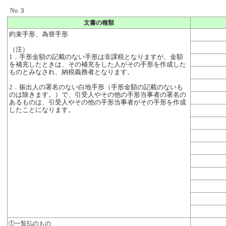
No.３
文書の種類
約束手形、為替手形
（注）
1．手形金額の記載のない手形は非課税となりますが、金額
を補充したときは、その補充をした人がその手形を作成した
ものとみなされ、納税義務者となります。
2．振出人の署名のない白地手形（手形金額の記載のないも
のは除きます。）で、引受人やその他の手形当事者の署名の
あるものは、引受人やその他の手形当事者がその手形を作成
したことになります。
①一覧払のもの