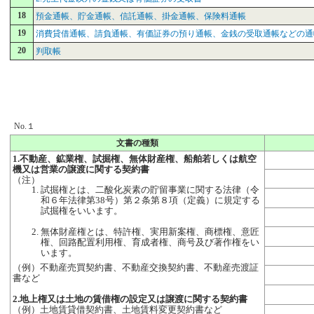
18
預金通帳、貯金通帳、信託通帳、掛金通帳、保険料通帳
19
消費貸借通帳、請負通帳、有価証券の預り通帳、金銭の受取通帳などの通
20
判取帳
No.１
文書の種類
1.不動産、鉱業権、試掘権、無体財産権、船舶若しくは航空
機又は営業の譲渡に関する契約書
（注）
試掘権とは、二酸化炭素の貯留事業に関する法律（令
和６年法律第38号）第２条第８項（定義）に規定する
試掘権をいいます。
無体財産権とは、特許権、実用新案権、商標権、意匠
権、回路配置利用権、育成者権、商号及び著作権をい
います。
（例）不動産売買契約書、不動産交換契約書、不動産売渡証
書など
2.地上権又は土地の賃借権の設定又は譲渡に関する契約書
（例）土地賃貸借契約書、土地賃料変更契約書など