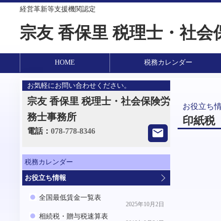
経営革新等支援機関認定
宗友 香保里 税理士・社
HOME
税務カレンダー
お気軽にお問い合わせください。
宗友 香保里 税理士・社会保険労
お役立ち
務士事務所
印紙税
電話：
078-778-8346
税務カレンダー
お役立ち情報
全国最低賃金一覧表
2025年10月2日
相続税・贈与税速算表