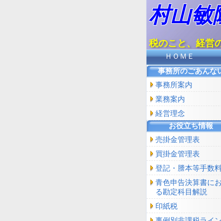
村山敏
税のこと、経営
ＨＯＭＥ
事務所のごあんな
事務所案内
業務案内
経営理念
お役立ち情報
売掛金管理表
買掛金管理表
登記・謄本等手数
青色申告決算書に
る勘定科目解説
印紙税
事例別非課税ライ