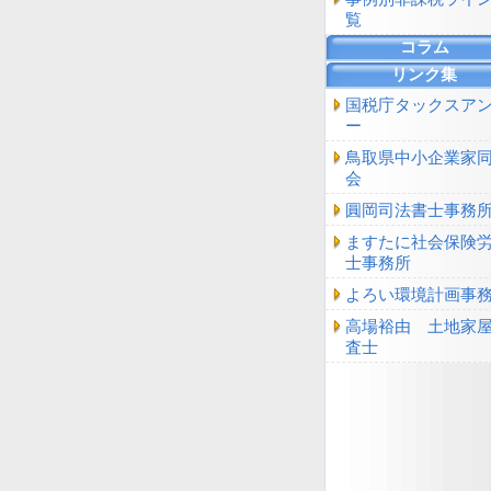
覧
コラム
リンク集
国税庁タックスア
ー
鳥取県中小企業家
会
圓岡司法書士事務
ますたに社会保険
士事務所
よろい環境計画事
高場裕由 土地家
査士