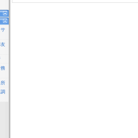
ンサ
同友
所
労務
務所
屋調