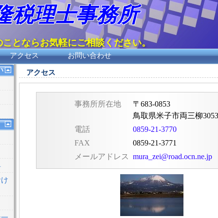
隆税理士事務所
のことならお気軽にご相談ください。
アクセス
お問い合わせ
い
アクセス
事務所所在地
〒683-0853
鳥取県米子市両三柳3053-
電話
0859-21-3770
FAX
0859-21-3771
メールアドレス
mura_zei@road.ocn.ne.jp
料
おけ
ン一