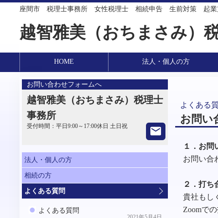
座間市 税理士事務所 女性税理士 相続申告 生前対策
越智雅美（おちまさみ）
HOME
法人・個人の方
お問い合わせフォームへ
越智雅美（おちまさみ）税理士
よくある
事務所
お問い
受付時間：
平日9:00～17:00休日 土日祝
１．お問
お問い合
法人・個人の方
相続の方
２．打ち
よくある質問
貴社もし
Zoom
よくある質問
2021年5月4日