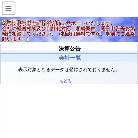
兒玉税理士事務所
経営に関わる全てを総合的にサポートいたします。
会社の経営相談及び自計化対応、相続案件、電子申告等お気
軽に相談してください。（相談は無料ですが、事前にご連絡
願います。）
決算公告
会社一覧
表示対象となるデータは登録されておりません。
もどる