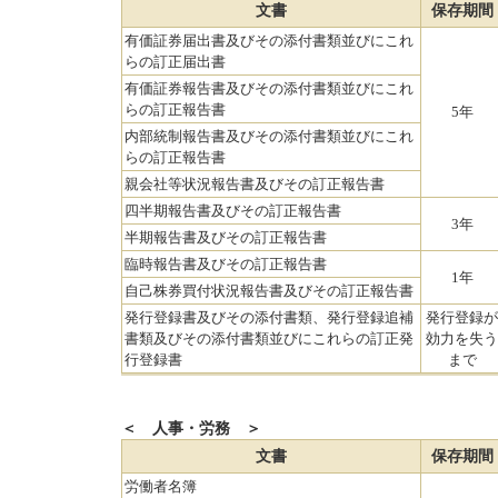
文書
保存期間
有価証券届出書及びその添付書類並びにこれ
らの訂正届出書
有価証券報告書及びその添付書類並びにこれ
らの訂正報告書
5年
内部統制報告書及びその添付書類並びにこれ
らの訂正報告書
親会社等状況報告書及びその訂正報告書
四半期報告書及びその訂正報告書
3年
半期報告書及びその訂正報告書
臨時報告書及びその訂正報告書
1年
自己株券買付状況報告書及びその訂正報告書
発行登録書及びその添付書類、発行登録追補
発行登録が
書類及びその添付書類並びにこれらの訂正発
効力を失う
行登録書
まで
＜ 人事・労務 ＞
文書
保存期間
労働者名簿