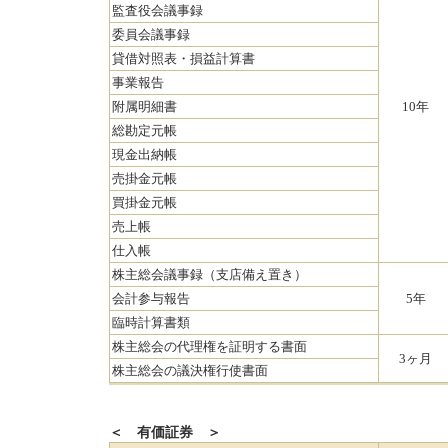
監査役会議事録
委員会議事録
貸借対照表・損益計算書
事業報告
附属明細書
10年
総勘定元帳
現金出納帳
売掛金元帳
買掛金元帳
売上帳
仕入帳
株主総会議事録（支店備え置き）
会計参与報告
5年
臨時計算書類
株主総会の代理権を証明する書面
3ヶ月
株主総会の議決権行使書面
＜ 有価証券 ＞