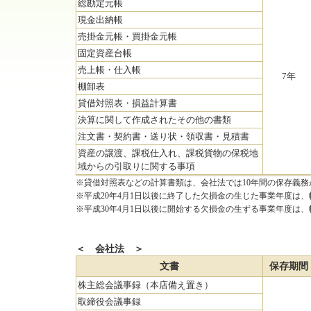
総勘定元帳
現金出納帳
売掛金元帳・買掛金元帳
固定資産台帳
売上帳・仕入帳
7年
棚卸表
貸借対照表・損益計算書
決算に関して作成されたその他の書類
注文書・契約書・送り状・領収書・見積書
資産の譲渡、課税仕入れ、課税貨物の保税地
域からの引取りに関する事項
※貸借対照表などの計算書類は、会社法では10年間の保存義務
※平成20年4月1日以後に終了した欠損金の生じた事業年度は
※平成30年4月1日以後に開始する欠損金の生ずる事業年度は、
＜ 会社法 ＞
文書
保存期間
株主総会議事録（本店備え置き）
取締役会議事録