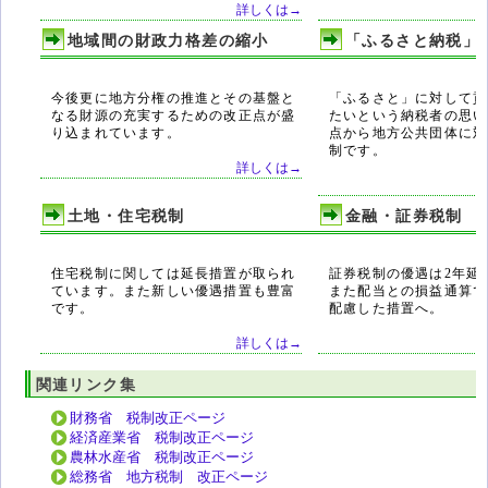
詳しくは→
地域間の財政力格差の縮小
「ふるさと納税」
今後更に地方分権の推進とその基盤と
「ふるさと」に対して貢
なる財源の充実するための改正点が盛
たいという納税者の思い
り込まれています。
点から地方公共団体に対
制です。
詳しくは→
土地・住宅税制
金融・証券税制
住宅税制に関しては延長措置が取られ
証券税制の優遇は2年延
ています。また新しい優遇措置も豊富
また配当との損益通算で
です。
配慮した措置へ。
詳しくは→
関連リンク集
財務省 税制改正ページ
経済産業省 税制改正ページ
農林水産省 税制改正ページ
総務省 地方税制 改正ページ