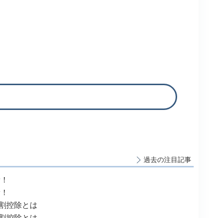
過去の注目記事
新！
新！
割控除とは
割控除とは