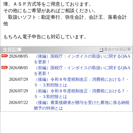
簿、ＡＳＰ方式等をご用意しております。
その他にもご希望があればご相談ください。
取扱いソフト：勘定奉行、弥生会計、会計王、落着会計
他
もちろん電子申告にも対応しています。
注目記事
過去の注目記事
2026/08/05
（後編）国税庁：インボイスの取扱いに関するQ&A
を更新！
2026/08/05
（前編）国税庁：インボイスの取扱いに関するQ&A
を更新！
2026/07/29
（後編）令和８年度税制改正：消費税における７・
５・３割控除とは
2026/07/29
（前編）令和８年度税制改正：消費税における７・
５・３割控除とは
2026/07/22
（後編）農業後継者が贈与を受けた農地に係る納税
猶予の特例とは