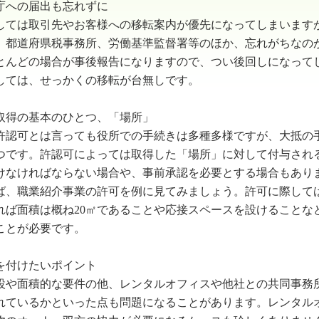
庁への届出も忘れずに
ては取引先やお客様への移転案内が優先になってしまいます
、都道府県税事務所、労働基準監督署等のほか、忘れがちなの
とんどの場合が事後報告になりますので、つい後回しになって
しては、せっかくの移転が台無しです。
取得の基本のひとつ、「場所」
認可とは言っても役所での手続きは多種多様ですが、大抵の
つです。許認可によっては取得した「場所」に対して付与され
けなければならない場合や、事前承認を必要とする場合もあり
、職業紹介事業の許可を例に見てみましょう。許可に際して
れば面積は概ね20㎡であることや応接スペースを設けることな
ことが必要です。
を付けたいポイント
や面積的な要件の他、レンタルオフィスや他社との共同事務
れているかといった点も問題になることがあります。レンタル