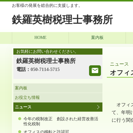
お客様の発展を総合的に支援します。
鉄羅英樹税理士事務所
HOME
案内板
お気軽にお問い合わせください。
鉄羅英樹税理士事務所
ニュース
電話：
050-7114-5715
オフィ
案内板
お役立ち情報
オフィス
ニュース
て、年明
今年の税制改正 創設された経営改善活
に行う関
性化税制
オフィスの移転と許認可