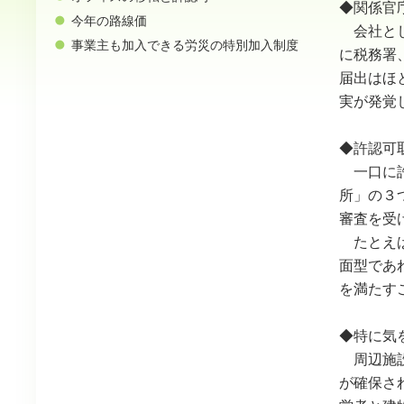
◆関係官
今年の路線価
会社とし
事業主も加入できる労災の特別加入制度
に税務署
届出はほ
実が発覚
◆許認可
一口に許
所」の３
審査を受
たとえば
面型であ
を満たす
◆特に気
周辺施設
が確保さ