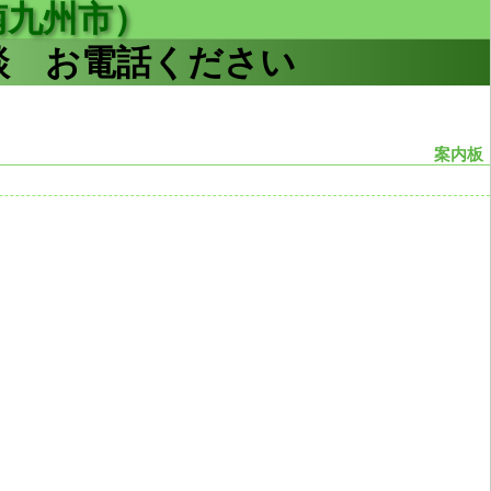
南九州市）
談 お電話ください
案内板