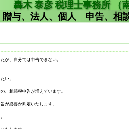
轟木 泰彦 税理士事務所 （
、贈与、法人、個人 申告、相
したが、自分では申告できない。
したい。
方の、相続税申告が増えています。
申告が必要か判定いたします。
す。