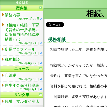
ＨＯＭＥ
案内板
相続
業務内容
2026年1月29日
（後編）結婚・子育
て資金の一括贈与に
係る贈与税の非課税
税務相談
措置とは
2025年7月24日
所長プロフィール
相続で取得した土地、建物を売却
2025年7月24日
税務相談
2025年6月22日
相続税が、かかりそうだが、相談
ニュース
印紙税
最近は、事業を営んでいなかった
2025年7月30日
厚生年金保険料率表
資料を揃えて頂ければ、相続税の
2026年4月1日
リンク集
開業以来、多数の実績がありま
焼酎 マルダイ商店