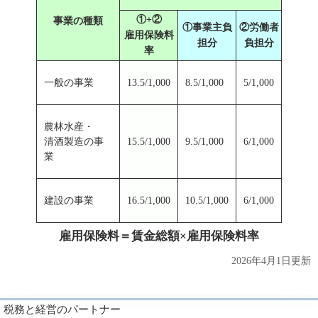
①+②
事業の種類
①事業主負
②労働者
雇用保険料
担分
負担分
率
一般の事業
13.5/1,000
8.5/1,000
5/1,000
農林水産・
清酒製造の事
15.5/1,000
9.5/1,000
6/1,000
業
建設の事業
16.5/1,000
10.5/1,000
6/1,000
雇用保険料＝賃金総額×雇用保険料率
2026年4月1日更新
税務と経営のパートナー