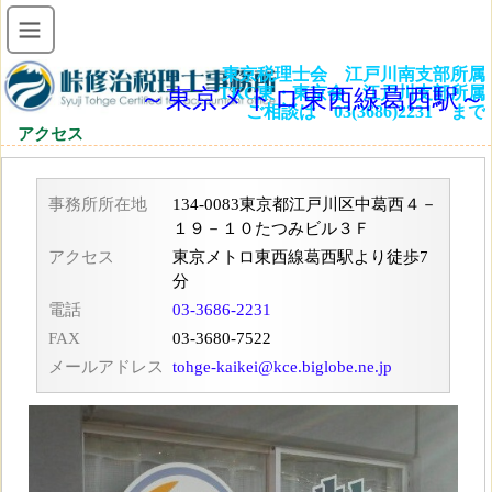
東京税理士会 江戸川南支部所属
TKC東・東京会 江戸川支部所属
～東京メトロ東西線葛西駅～
ご相談は 03(3686)2231 まで
アクセス
事務所所在地
134-0083東京都江戸川区中葛西４－
１９－１０たつみビル３Ｆ
アクセス
東京メトロ東西線葛西駅より徒歩7
分
電話
03-3686-2231
FAX
03-3680-7522
メールアドレス
tohge-kaikei@kce.biglobe.ne.jp