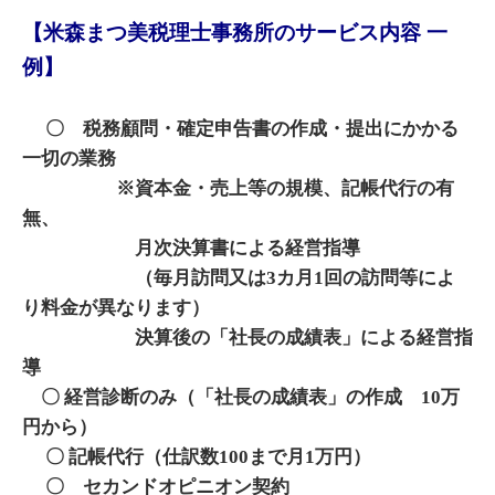
【米森まつ美税理士事務所のサービス内容 一
例】
〇 税務顧問・確定申告書の作成・提出にかかる
一切の業務
※資本金・売上等の規模、記帳代行の有
無、
月次決算書による経営指導
（毎月訪問又は3カ月1回の訪問等によ
り料金が異なります）
決算後の「社長の成績表」による経営指
導
〇 経営診断のみ（「社長の成績表」の作成 10万
円から）
〇 記帳代行（仕訳数100まで月1万円）
〇 セカンドオピニオン契約