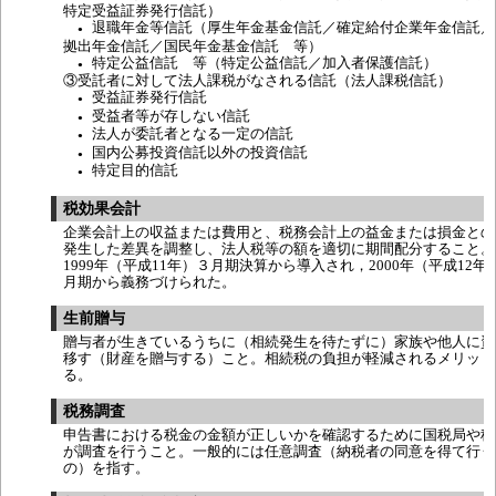
特定受益証券発行信託）
退職年金等信託（厚生年金基金信託／確定給付企業年金信託／
●
拠出年金信託／国民年金基金信託 等）
特定公益信託 等（特定公益信託／加入者保護信託）
●
③受託者に対して法人課税がなされる信託（法人課税信託）
受益証券発行信託
●
受益者等が存しない信託
●
法人が委託者となる一定の信託
●
国内公募投資信託以外の投資信託
●
特定目的信託
●
税効果会計
企業会計上の収益または費用と、税務会計上の益金または損金との
発生した差異を調整し、法人税等の額を適切に期間配分すること。
1999年（平成11年）３月期決算から導入され，2000年（平成12年
月期から義務づけられた。
生前贈与
贈与者が生きているうちに（相続発生を待たずに）家族や他人に資
移す（財産を贈与する）こと。相続税の負担が軽減されるメリット
る。
税務調査
申告書における税金の金額が正しいかを確認するために国税局や税
が調査を行うこと。一般的には任意調査（納税者の同意を得て行う
の）を指す。