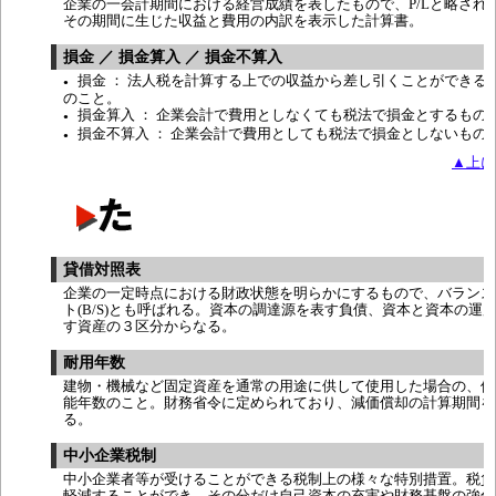
企業の一会計期間における経営成績を表したもので、P/Lと略され
その期間に生じた収益と費用の内訳を表示した計算書。
損金 ／ 損金算入 ／ 損金不算入
損金 ： 法人税を計算する上での収益から差し引くことができる
●
のこと。
損金算入 ： 企業会計で費用としなくても税法で損金とするもの
●
損金不算入 ： 企業会計で費用としても税法で損金としないもの
●
▲上に
貸借対照表
企業の一定時点における財政状態を明らかにするもので、バランス
ト(B/S)とも呼ばれる。資本の調達源を表す負債、資本と資本の運
す資産の３区分からなる。
耐用年数
建物・機械など固定資産を通常の用途に供して使用した場合の、使
能年数のこと。財務省令に定められており、減価償却の計算期間を
る。
中小企業税制
中小企業者等が受けることができる税制上の様々な特別措置。税負
軽減することができ、その分だけ自己資本の充実や財務基盤の強化