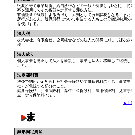
譲渡所得で事業所得、給与所得などの一般の所得とは区別し、特別
率を適用してその税額を計算する課税方法。
有価証券の譲渡による所得も、原則として分離課税となる。また、
所得がある人、退職所得について申告する人もこの分離課税用の申
を使用する。
法人税
株式会社、有限会社、協同組合などの法人の所得に対して課税され
税。
法人成り
個人事業を廃止して法人を新設し、事業を法人に移転して継続して
こと。
法定福利費
法令で納付が定められた社会保険料や労働保険料のうち、事業主（
社）が負担する部分のこと。
健康保険料、介護保険料、厚生年金保険料、雇用保険料、児童手当
金、労災保険料 など。
▲上に
無形固定資産