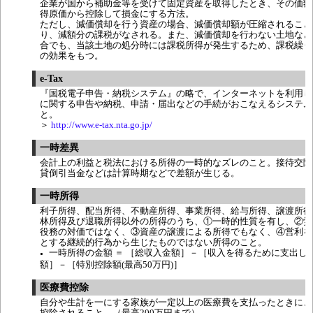
企業が国から補助金等を受けて固定資産を取得したとき、その価額
得原価から控除して損金にする方法。
ただし、減価償却を行う資産の場合、減価償却額が圧縮されること
り、減額分の課税がなされる。また、減価償却を行わない土地など
合でも、当該土地の処分時には課税所得が発生するため、課税繰り
の効果をもつ。
e-Tax
『国税電子申告・納税システム』の略で、インターネットを利用し
に関する申告や納税、申請・届出などの手続がおこなえるシステム
と。
＞
http://www.e-tax.nta.go.jp/
一時差異
会計上の利益と税法における所得の一時的なズレのこと。接待交際
貸倒引当金などは計算時期などで差額が生じる。
一時所得
利子所得、配当所得、不動産所得、事業所得、給与所得、譲渡所得
林所得及び退職所得以外の所得のうち、①一時的性質を有し、②労
役務の対価ではなく、③資産の譲渡による所得でもなく、④営利を
とする継続的行為から生じたものではない所得のこと。
一時所得の金額 ＝ ［総収入金額］－［収入を得るために支出し
●
額］－［特別控除額(最高50万円)］
医療費控除
自分や生計を一にする家族が一定以上の医療費を支払ったときに、
控除されること。（最高200万円まで）