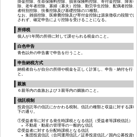
掛金控除、生命保険料控除、損害保険料控除、寄付金控除、障害者
除、老年者控除、寡婦（寡夫）控除、勤労学生控除、配偶者控除、
者特別控除、扶養控除及び基礎控除の15種類。
なお、雑損控除、医療費控除及び寄付金控除は源泉徴収の段階では
されず、確定申告により控除を受けることになる。
所得税
個人が1年間の所得に対して課せられる税金のこと。
白色申告
青色以外の申告書で申告を行うこと。
申告納税方式
納税者自らが自分の所得や税金を正しく計算し、申告・納付を行う
と。
親族
６親等内の血族および３親等内の姻族のこと。
信託税制
投資信託等の信託にかかわる税制。信託の種類と収益に対する課税
下の通り。
①受益者等に対する発生時課税となる信託（受益者等課税信託）
不動産・動産の管理等の一般的な信託
●
②受益者に対する分配時課税となる信託
集団投資信託（合同運用信託／証券投資信託／国内公募投資信
●