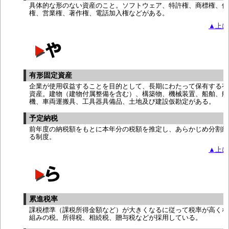
具体的な形のない資産のこと。ソフトウェア、特許権、商標権、借
権、営業権、著作権、電話加入権などがある。
▲上に
有形固定資産
企業が使用収益することを目的として、長期にわたって保有する有
資産。建物（建物付属整備を含む）、構築物、機械装置、船舶、航
機、車両運搬具、工具器具備品、土地及び建設仮勘定がある。
予定納税
前年度の納税額をもとに本年分の税額を推定し、あらかじめ分割納
る制度。
▲上に
累進税率
課税標準（課税所得金額など）が大きくなるに従って税率が高くな
組みの税。所得税、相続税、贈与税などが採用している。