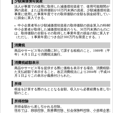
少額減価償却資産
法人が事業での使用に取得した減価償却資産で、使用可能期間が１
満の資産、または取得価額が10万円未満の資産。少額減価償却資
事業に使用した事業年度でその取得価額の全額を損金経理している
に損金に算入できる。
中小企業者等が少額減価償却資産の取得価額の損金算入の特例制
●
中小企業者が取得した減価償却資産のうち、30万円未満のものに
は、取得価額の全額をその取得した事業年度の損金の額に算入する
（ただし、１事業年度につき合計300万円を限度とする。）
消費税
商品やサービス等の消費に対して課する租税のこと。1989年（平
年）４月１日より消費税法施行。
消費税総額表示
商品やサービス等を提供する際に価格を表示する場合、消費税額を
た支払総額で表示すること。改正消費税法により2004年（平成16
月１日よりこの表示が義務付けられた。
所得
税金を計算する際のもととなる金額。収入から必要経費を差し引い
額のこと。
所得控除
所得金額から差し引かれる控除。
現在では、雑損控除、医療費控除、社会保険料控除、小規模企業共