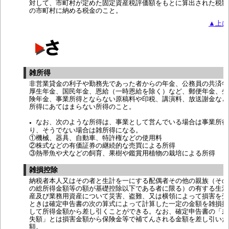
対して、市町村が定めた固定資産税評価額をもとに算出された税額
の市町村に納める税金のこと。
▲上に
雑所得
非営業貸金の利子や勤務先であった者からの年金、公務員の共済年
厚生年金、国民年金、恩給（一時恩給を除く）など、郵便年金、生
険年金、事業所得とならない原稿料や印税、講演料、放送謝金など
所得にあてはまらない所得のこと。
なお、次のような所得は、事業として営んでいる場合は事業所得
●
り、そうでない場合は雑所得になる。
①機械、器具、自動車、特許権などの使用料
②株式などの有価証券の継続的な売買による所得
③熱帯魚や犬などの飼育、果樹や鑑賞用植物の栽培による所得
雑損控除
納税者本人又はその者と生計を一にする配偶者その他の親族（その
の総所得金額等の額が基礎控除以下である者に限る）の有する生活
産及び業務用資産について災害、盗難、又は横領によって損害を受
ときは確定申告書の次の算式によって計算した一定の金額を雑損控
して所得金額から差し引くことができる。なお、確定申告書の「差
失額」とは損害金額から保険金等で補てんされる金額を差し引いた
額。