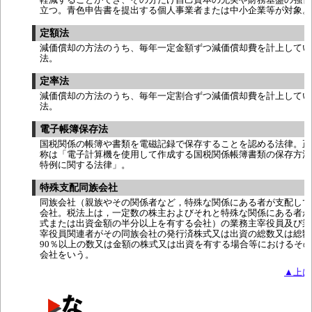
立つ。青色申告書を提出する個人事業者または中小企業等が対象。
定額法
減価償却の方法のうち、毎年一定金額ずつ減価償却費を計上してい
法。
定率法
減価償却の方法のうち、毎年一定割合ずつ減価償却費を計上してい
法。
電子帳簿保存法
国税関係の帳簿や書類を電磁記録で保存することを認める法律。正
称は「電子計算機を使用して作成する国税関係帳簿書類の保存方法
特例に関する法律」。
特殊支配同族会社
同族会社（親族やその関係者など，特殊な関係にある者が支配して
会社。税法上は，一定数の株主およびそれと特殊な関係にある者が
式または出資金額の半分以上を有する会社）の業務主宰役員及び業
宰役員関連者がその同族会社の発行済株式又は出資の総数又は総額
90％以上の数又は金額の株式又は出資を有する場合等におけるそ
会社をいう。
▲上に