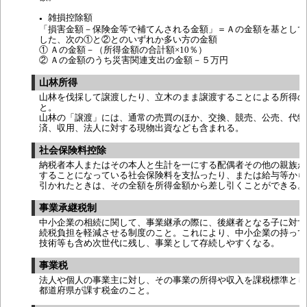
雑損控除額
●
「損害金額－保険金等で補てんされる金額」＝Ａの金額を基として
した、次の①と②とのいずれか多い方の金額
① Ａの金額－（所得金額の合計額×10％）
② Ａの金額のうち災害関連支出の金額－５万円
山林所得
山林を伐採して譲渡したり、立木のまま譲渡することによる所得の
と。
山林の「譲渡」には、通常の売買のほか、交換、競売、公売、代物
済、収用、法人に対する現物出資なども含まれる。
社会保険料控除
納税者本人またはその本人と生計を一にする配偶者その他の親族が
することになっている社会保険料を支払ったり、または給与等から
引かれたときは、その全額を所得金額から差し引くことができる。
事業承継税制
中小企業の相続に関して、事業継承の際に、後継者となる子に対す
続税負担を軽減させる制度のこと。これにより、中小企業の持って
技術等も含め次世代に残し、事業として存続しやすくなる。
事業税
法人や個人の事業主に対し、その事業の所得や収入を課税標準とし
都道府県が課す税金のこと。