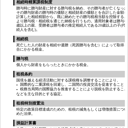
相続時精算課税制度
贈与時に贈与財産に対する贈与税を納め、その贈与者が亡くなった
その贈与財産の贈与時の価額と相続財産の価額とを合計した金額を
計算した相続税額から、既に納めたその贈与税相当額を控除するこ
より贈与税・相続税を通じた納税を行うもの。適用対象者は贈与者
歳以上の親、受贈者は贈与者の推定相続人である20歳以上の子(代
続人を含む)。
相続税
死亡した人の財産を相続や遺贈（死因贈与を含む）によって取得し
合にかかる税金。
贈与税
個人から財産をもらったときにかかる税金。
租税条約
国境を越える経済活動に対する課税権を調整することにより、
国際的な二重課税を回避し、二国間の投資交流を促進すること
●
税務当局間の国際協力を推進することにより脱税を防止すること
●
などを主な目的とする協定。
租税特別措置法
特定の政策目標達成のための、租税の減免もしくは増徴措置につい
めた法律。
損益計算書