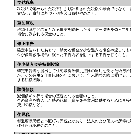
実効税率
租税法で定められた税率により計算された税額の割合ではなく、実
支払った税額に基づく税率又は負担率のこと。
重加算税
税額計算などの元となる事実を隠蔽したり、データ等を偽って申告
場合に課される税金のこと。
修正申告
確定申告をしたあとで、納める税金が少な過ぎる場合や返してもら
金が多過ぎる場合に誤った申告内容を訂正する申告を行うこと。
住宅借入金等特別控除
確定申告書を提出して住宅取得等特別控除の適用を受けた給与所得
が、その適用２年目以降の年において、年末調整の際に受けること
きる税額控除。
取得価額
減価償却を行う場合の基礎となる金額のこと。
その資産を購入した時の代価、資産を事業用に供するために直接要
費用の額など。
住民税
都道府県民税と市区町村民税とがあり、法人および個人の所得に応
課せられる税金のこと。