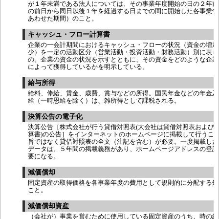
が１年未満である法人については、その事業年度開始の日の２年前
の前日から同日以後１年を経過する日までの間に開始した各事業年
あわせた期間）のこと。
キャッシュ・フロー計算書
企業の一会計期間におけるキャッシュ・フローの状況（資金の増加
少）を一定の活動区分（営業活動・投資活動・財務活動）別に表し
の。企業の資金の状況を示すとともに、その資金をどのような企業
によって獲得しているかを明示している。
給与所得
給料、俸給、賃金、歳費、賞与などの所得。国民年金などの年金及
給（一時恩給を除く）は、雑所得として課税される。
決算公告の電子化
決算公告［株式会社が行う貸借対照表(大会社は貸借対照表および
算書)の公告］をインターネットのホームページに掲載して行うこ
旨ではなく貸借対照表の全文（注記を含む）が必要。一度掲載した
データは、５年間の掲載義務があり、ホームページアドレスの登記
要になる。
減価償却
固定資産の取得価格を各事業年度の費用として規則的に分配する処
こと。
減価償却資産
（会社が）事業を営むために使用している固定資産のうち、時の経