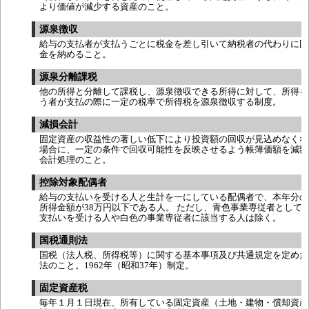
より価値が減少する資産のこと。
源泉徴収
給与の支払者が支払うごとに税金を差し引いて納税者の代わりに国
金を納めること。
源泉分離課税
他の所得と分離して課税し、源泉徴収できる所得に対して、所得を
う者が支払の際に一定の税率で所得税を源泉徴収する制度。
減損会計
固定資産の収益性の著しい低下により投資額の回収が見込めなくな
場合に、一定の条件で回収可能性を反映させるよう帳簿価額を減額
会計処理のこと。
控除対象配偶者
給与の支払いを受ける人と生計を一にしている配偶者で、本年分の
所得金額が38万円以下である人。 ただし、青色事業専従者として
支払いを受ける人や白色の事業専従者に該当する人は除く。
国税通則法
国税（法人税、所得税等）に関する基本事項及び共通規定を定めた
法のこと。1962年（昭和37年）制定。
固定資産税
毎年１月１日現在、所有している固定資産（土地・建物・償却資産