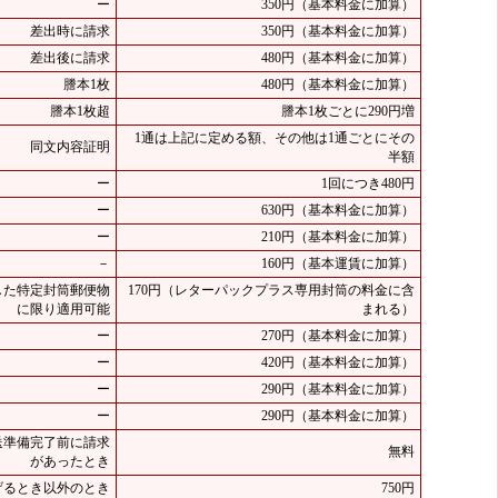
ー
350円（基本料金に加算）
差出時に請求
350円（基本料金に加算）
差出後に請求
480円（基本料金に加算）
謄本1枚
480円（基本料金に加算）
謄本1枚超
謄本1枚ごとに290円増
1通は上記に定める額、その他は1通ごとにその
同文内容証明
半額
ー
1回につき480円
ー
630円（基本料金に加算）
ー
210円（基本料金に加算）
－
160円（基本運賃に加算）
した特定封筒郵便物
170円（レターパックプラス専用封筒の料金に含
に限り適用可能
まれる）
ー
270円（基本料金に加算）
ー
420円（基本料金に加算）
ー
290円（基本料金に加算）
ー
290円（基本料金に加算）
送準備完了前に請求
無料
があったとき
げるとき以外のとき
750円