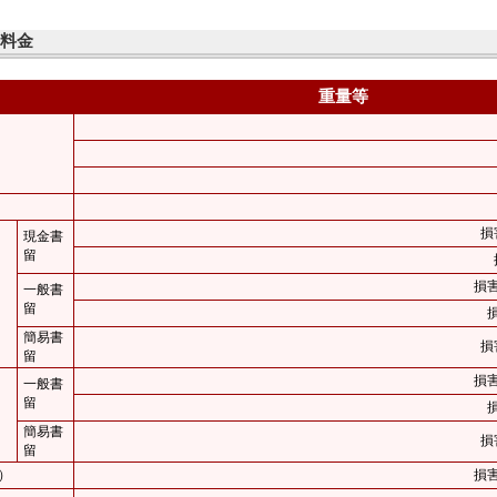
算料金
重量等
損
現金書
留
損
一般書
留
簡易書
損
留
損
一般書
留
簡易書
損
留
）
損