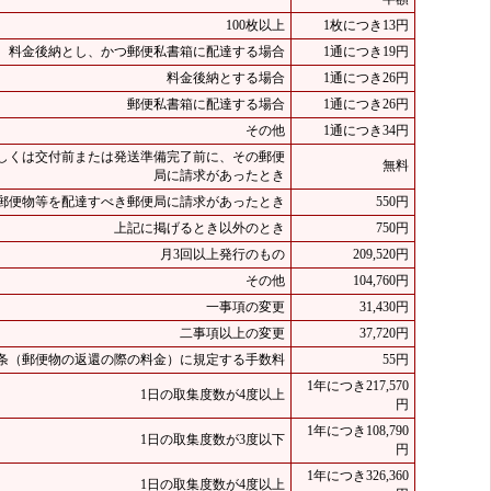
100枚以上
1枚につき13円
料金後納とし、かつ郵便私書箱に配達する場合
1通につき19円
料金後納とする場合
1通につき26円
郵便私書箱に配達する場合
1通につき26円
その他
1通につき34円
しくは交付前または発送準備完了前に、その郵便
無料
局に請求があったとき
郵便物等を配達すべき郵便局に請求があったとき
550円
上記に掲げるとき以外のとき
750円
月3回以上発行のもの
209,520円
その他
104,760円
一事項の変更
31,430円
二事項以上の変更
37,720円
0条（郵便物の返還の際の料金）に規定する手数料
55円
1年につき217,570
1日の取集度数が4度以上
円
1年につき108,790
1日の取集度数が3度以下
円
1年につき326,360
1日の取集度数が4度以上