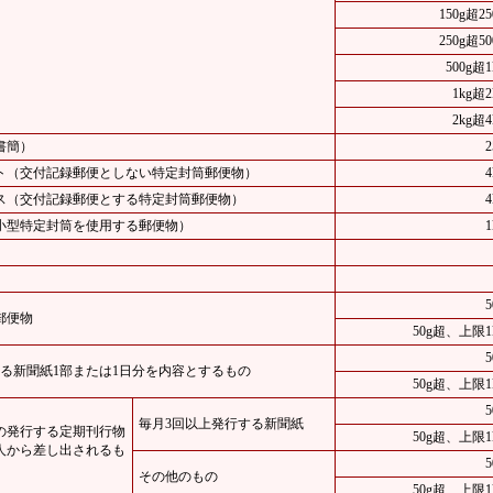
150g超2
250g超5
500g超
1kg超
2kg超
書簡）
ト（交付記録郵便としない特定封筒郵便物）
ス（交付記録郵便とする特定封筒郵便物）
小型特定封筒を使用する郵便物）
郵便物
50g超、上限1
する新聞紙1部または1日分を内容とするもの
50g超、上限1
毎月3回以上発行する新聞紙
の発行する定期刊行物
50g超、上限1
人から差し出されるも
その他のもの
50g超、上限1