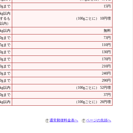
00gまで
15円
1kg以内
するも
（100gごとに） 10円増
g以内）
3kg以内
無料
50gまで
73円
75gまで
110円
00gまで
130円
50gまで
170円
00gまで
210円
00gまで
240円
00gまで
290円
1kg以内
（100gごとに） 52円増
00gまで
37円
1kg以内
（100gごとに） 26円増
通常郵便料金表へ
ページの先頭へ