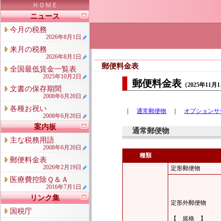
ＨＯＭＥ
ニュース
今月の税務
2026年8月1日
来月の税務
2026年8月1日
郵便料金表
全国最低賃金一覧表
2025年10月2日
郵便料金表
（2025年11
文書の保存期間
2008年6月20日
各種お祝い
｜
通常郵便物
｜
オプションサ
2008年6月20日
案内板
通常郵便物
主な税務用語
2008年6月20日
種類
郵便料金表
2026年2月19日
定形郵便物
医療費控除Ｑ＆Ａ
2016年7月1日
リンク集
定形外郵便物
国税庁
【 規格 】