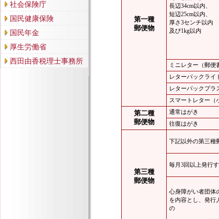
社会保険庁
長辺34cm以内、
短辺25cm以内、
国民健康保険
第一種
厚さ3センチ以内
郵便物
及び1kg以内
国民年金
厚生労働省
西田由香税理士事務所
ミニレター（郵便
レターパックライ
レターパックプラ
スマートレター（
通常はがき
第二種
郵便物
往復はがき
下記以外の第三種
毎月3回以上発行
第三種
郵便物
心身障がい者団体
を内容とし、発行
の