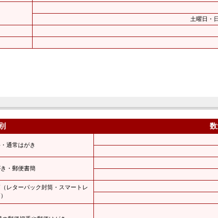
土曜日・
別
数
手・通常はがき
がき・郵便書簡
筒（レターパック封筒・スマートレ
筒）