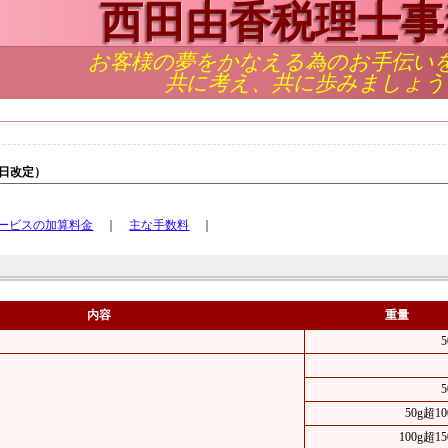
西田由香税理士事
お客様の夢をかなえる為のお手伝い
共に考え、共に歩みましょう
月1日改定）
ービスの加算料金
｜
主な手数料
｜
内容
重量
50g超1
100g超1