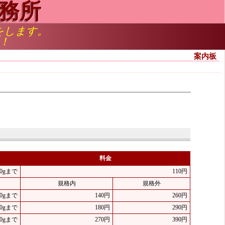
務所
をします。
！
案内板
料金
50gまで
110円
規格内
規格外
50gまで
140円
260円
00gまで
180円
290円
50gまで
270円
390円