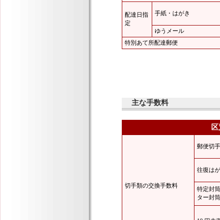
手紙・はがき
配達日指
定
ゆうメール
特別あて所配達郵便
主な手数料
区
郵便切
往復は
切手類の交換手数料
特定封
ター封