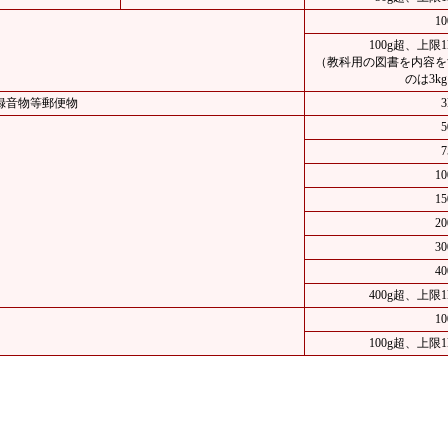
1
100g超、上限
（教科用の図書を内容を
のは3k
録音物等郵便物
1
1
2
3
4
400g超、上限
1
100g超、上限