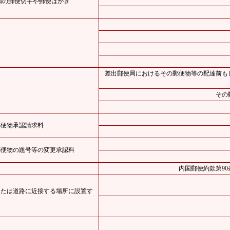
未満の郵便切手や郵便はがき
差出郵便局におけるその郵便物等の配達前も
その
郵便物承認請求料
郵便物の題号等の変更承認料
内国郵便約款第9
または道路に近接する場所に設置す