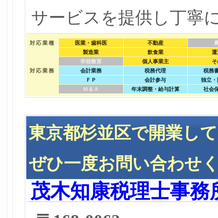
サービスを提供し丁寧
対応業種
医業・歯科医
不動産
製造業
飲食業
運
学校教育
個人事業主
そ
対応業務
会計業務
税務代理
税務
ＦＰ
会計参与
独立・
Ｍ＆Ａ
年末調整・給与計算
社会
東京都杉並区で開業し
ぜひ一度お問い合わせ
茂木知康税理士事務