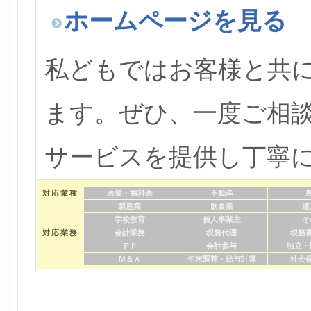
ホームページを見る
私どもではお客様と共
ます。ぜひ、一度ご相
サービスを提供し丁寧
対応業種
医業・歯科医
不動産
製造業
飲食業
運
学校教育
個人事業主
そ
対応業務
会計業務
税務代理
税務
ＦＰ
会計参与
独立・
Ｍ＆Ａ
年末調整・給与計算
社会