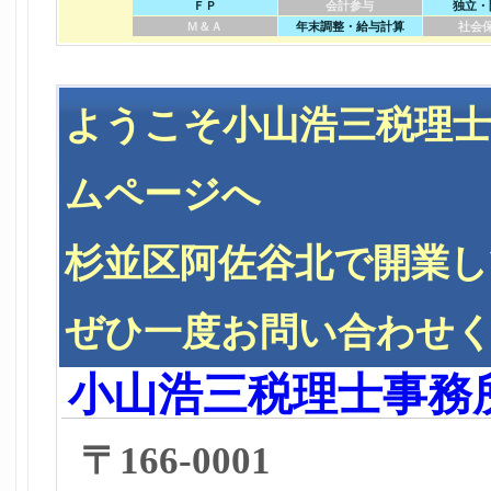
ＦＰ
会計参与
独立・
Ｍ＆Ａ
年末調整・給与計算
社会
ようこそ小山浩三税理士
ムページへ
杉並区阿佐谷北で開業
ぜひ一度お問い合わせ
小山浩三税理士事務
〒166-0001