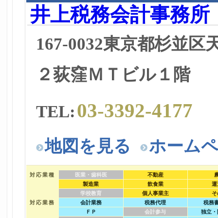
井上税務会計事務所
167-0032東京都杉並
２荻窪ＭＴビル１階
03-3392-4177
TEL:
地図を見る
ホーム
対応業種
医業・歯科医
不動産
製造業
飲食業
運
学校教育
個人事業主
そ
対応業務
会計業務
税務代理
税務
ＦＰ
会計参与
独立・