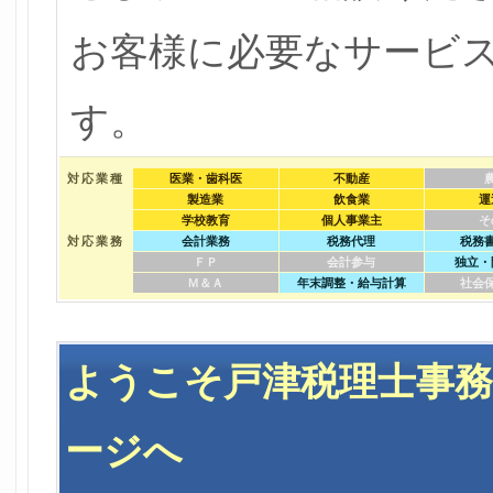
お客様に必要なサービ
す。
対応業種
医業・歯科医
不動産
製造業
飲食業
運
学校教育
個人事業主
そ
対応業務
会計業務
税務代理
税務
ＦＰ
会計参与
独立・
Ｍ＆Ａ
年末調整・給与計算
社会
ようこそ戸津税理士事
ージへ