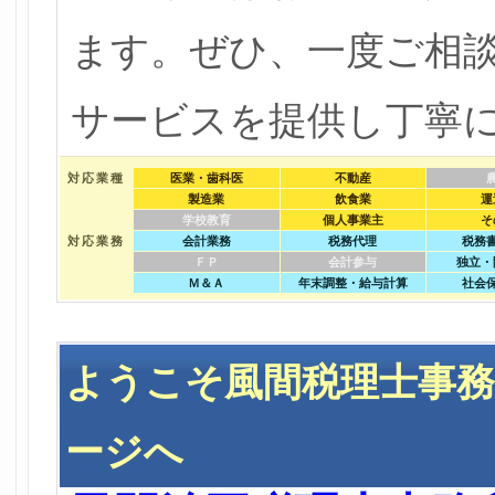
ます。ぜひ、一度ご相
サービスを提供し丁寧
対応業種
医業・歯科医
不動産
製造業
飲食業
運
学校教育
個人事業主
そ
対応業務
会計業務
税務代理
税務
ＦＰ
会計参与
独立・
Ｍ＆Ａ
年末調整・給与計算
社会
ようこそ風間税理士事
ージへ