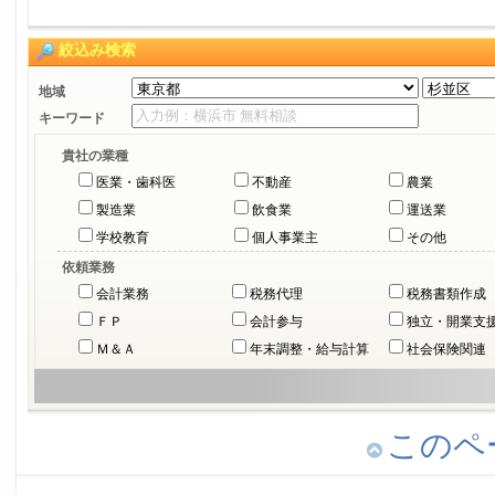
絞込み検索
地域
キーワード
貴社の業種
医業・歯科医
不動産
農業
製造業
飲食業
運送業
学校教育
個人事業主
その他
依頼業務
会計業務
税務代理
税務書類作成
ＦＰ
会計参与
独立・開業支
Ｍ＆Ａ
年末調整・給与計算
社会保険関連
このペ