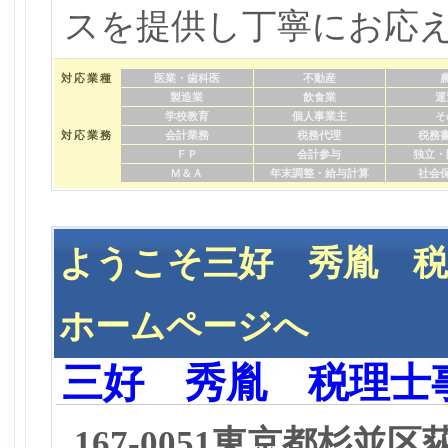
スを提供し丁寧にお応
対応業種
医業・歯科医
不動産
製造業
飲食業
運
学校教育
個人事業主
そ
対応業務
会計業務
税務代理
税務
ＦＰ
会計参与
独立・
Ｍ＆Ａ
年末調整・給与計算
社会
ようこそ三好 秀胤 税
ホームページへ
三好 秀胤 税理士
167-0051東京都杉並区荻