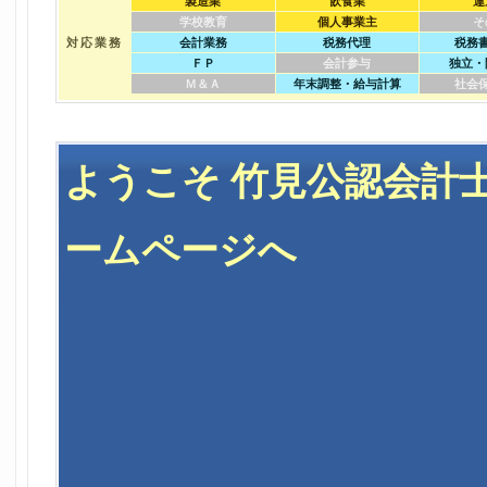
製造業
飲食業
運
学校教育
個人事業主
そ
対応業務
会計業務
税務代理
税務
ＦＰ
会計参与
独立・
Ｍ＆Ａ
年末調整・給与計算
社会
ようこそ 竹見公認会計
ームページへ