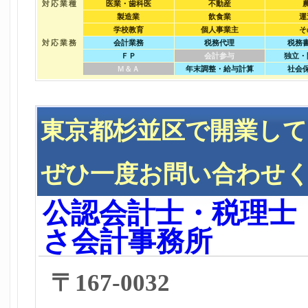
対応業種
医業・歯科医
不動産
製造業
飲食業
運
学校教育
個人事業主
そ
対応業務
会計業務
税務代理
税務
ＦＰ
会計参与
独立・
Ｍ＆Ａ
年末調整・給与計算
社会
東京都杉並区で開業し
ぜひ一度お問い合わせ
公認会計士・税理士
さ会計事務所
〒167-0032