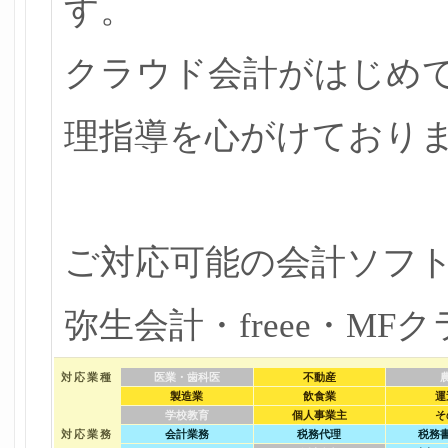
す。
クラウド会計がはじめ
理指導を心がけており
ご対応可能の会計ソフ
弥生会計・freee・MF
対応業種
医業・歯科医
不動産
製造業
飲食業
運
学校教育
個人事業主
そ
対応業務
会計業務
税務代理
税務