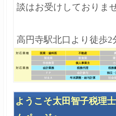
談はお受けしておりま
高円寺駅北口より徒歩2
対応業種
医業・歯科医
不動産
製造業
飲食業
運
学校教育
個人事業主
そ
対応業務
会計業務
税務代理
税務
ＦＰ
会計参与
独立・
Ｍ＆Ａ
年末調整・給与計算
社会
ようこそ太田智子税理士