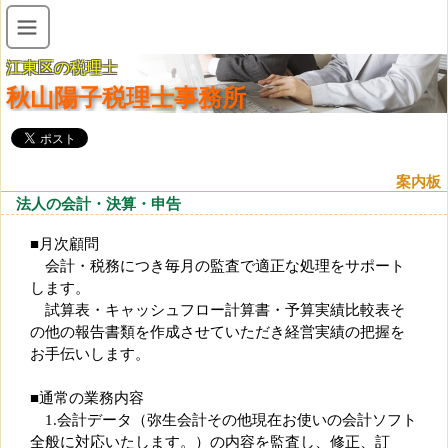
江東区の税理士
秋山陽子税理士事務所
案内板
法人の会計・決算・申告
■月次顧問
会計・税務につき毎月の監査で適正な処理をサポート
します。
試算表・キャッシュフロー計算書・予算実績比較表そ
の他の報告書類を作成させていただき経営実績の把握を
お手伝いします。
■通常の業務内容
1.会計データ（弥生会計その他現在お使いの会計ソフト
全般に対応いたします。）の内容を監査し、修正、訂