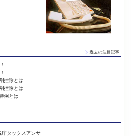
過去の注目記事
新！
新！
割控除とは
割控除とは
特例とは
税庁タックスアンサー