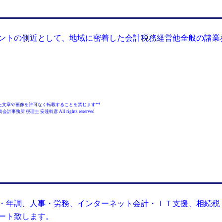
アントの側近として、地域に密着した会計税務経営他全般の諸業
た文章や画像を許可なく転載することを禁じます**
 出島会計事務所 税理士 安達幹彦 All rights reserved
・年調、人事・労務、インターネット会計・ＩＴ支援、相続税
ート致します。