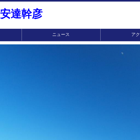
安達幹彦
ニュース
ア