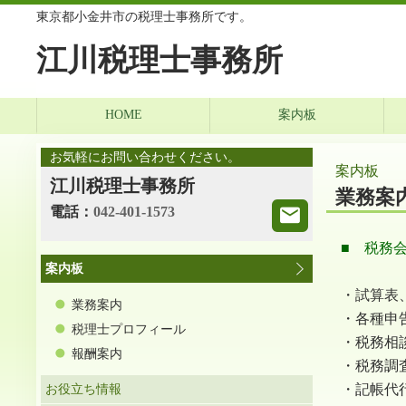
東京都小金井市の税理士事務所です。
江川税理士事務所
HOME
案内板
お気軽にお問い合わせください。
案内板
江川税理士事務所
業務案
電話：
042-401-1573
■ 税務
案内板
・試算表
業務案内
・各種申
税理士プロフィール
・税務相
報酬案内
・税務調
・記帳代
お役立ち情報