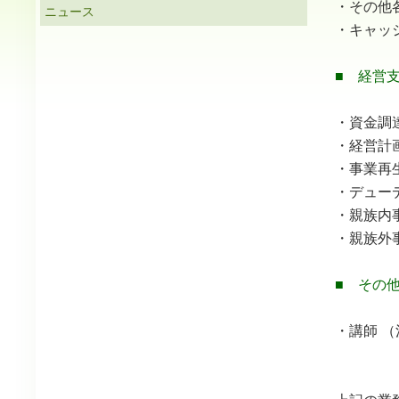
・その他
ニュース
・キャッ
■ 経営
・資金調
・経営計
・事業再
・デュー
・親族内
・親族外
■ その
・講師 