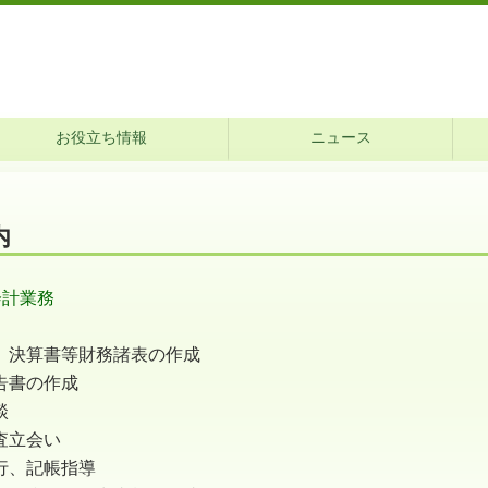
お役立ち情報
ニュース
内
会計業務
、決算書等財務諸表の作成
告書の作成
談
査立会い
行、記帳指導