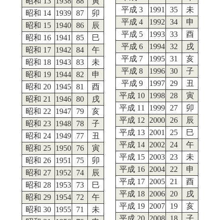
昭和 13
1938
88
寅
平成 3
1991
35
未
昭和 14
1939
87
卯
平成 4
1992
34
申
昭和 15
1940
86
辰
平成 5
1993
33
酉
昭和 16
1941
85
巳
平成 6
1994
32
戌
昭和 17
1942
84
午
平成 7
1995
31
亥
昭和 18
1943
83
未
平成 8
1996
30
子
昭和 19
1944
82
申
平成 9
1997
29
丑
昭和 20
1945
81
酉
平成 10
1998
28
寅
昭和 21
1946
80
戌
平成 11
1999
27
卯
昭和 22
1947
79
亥
平成 12
2000
26
辰
昭和 23
1948
78
子
平成 13
2001
25
巳
昭和 24
1949
77
丑
平成 14
2002
24
午
昭和 25
1950
76
寅
平成 15
2003
23
未
昭和 26
1951
75
卯
平成 16
2004
22
申
昭和 27
1952
74
辰
平成 17
2005
21
酉
昭和 28
1953
73
巳
平成 18
2006
20
戌
昭和 29
1954
72
午
平成 19
2007
19
亥
昭和 30
1955
71
未
平成 20
2008
18
子