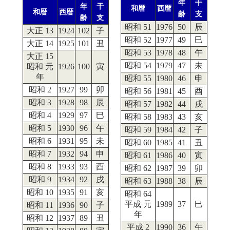
年
干
年
干
和暦
西暦
和暦
西暦
齢
支
齢
支
昭和 51
1976
50
辰
大正 13
1924
102
子
昭和 52
1977
49
巳
大正 14
1925
101
丑
昭和 53
1978
48
午
大正 15
昭和 54
1979
47
未
昭和 元
1926
100
寅
年
昭和 55
1980
46
申
昭和 2
1927
99
卯
昭和 56
1981
45
酉
昭和 3
1928
98
辰
昭和 57
1982
44
戌
昭和 4
1929
97
巳
昭和 58
1983
43
亥
昭和 5
1930
96
午
昭和 59
1984
42
子
昭和 6
1931
95
未
昭和 60
1985
41
丑
昭和 7
1932
94
申
昭和 61
1986
40
寅
昭和 8
1933
93
酉
昭和 62
1987
39
卯
昭和 9
1934
92
戌
昭和 63
1988
38
辰
昭和 10
1935
91
亥
昭和 64
平成 元
1989
37
巳
昭和 11
1936
90
子
年
昭和 12
1937
89
丑
平成 2
1990
36
午