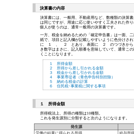
決算書の内容
決算書には、一般用、不動産用など、数種類の決算書
は同じですが、用途に応じ使いやすく工夫された作り
個人が使うのは、通常一般用の決算書です。
一方、税金を納めるための「確定申告書」は一面、二
紙で、項目と記入欄が記載しやすいように色分けされ
に １ 、 ２ とあり、表面に ２ のつづきから
き数字はまさに、記入順番を意味していて、通常この
くことになります。
１ 所得金額
２ 所得から差し引かれる金額
３ 税金から差し引かれる金額
４ 事業専従者（青色申告特別控除）
５ 納める税金の計算
６ 住民税･事業税に関する事項
１ 所得金額
所得税法上、所得の種類は10種類。
これを発生源別に分類すると次のようになります。
発生源
労働の結果に得られる所得
給与所