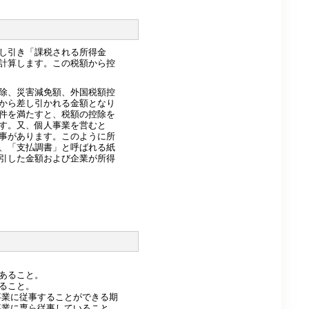
し引き「課税される所得金
計算します。この税額から控
除、災害減免額、外国税額控
から差し引かれる金額となり
件を満たすと、税額の控除を
す。又、個人事業を営むと
事があります。このように所
、「支払調書」と呼ばれる紙
引した金額および企業が所得
あること。
ること。
事業に従事することができる期
事業に専ら従事していること。