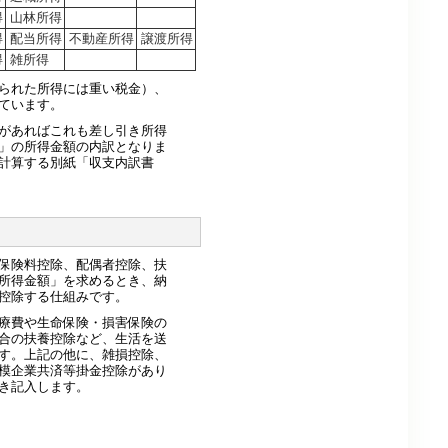
得
山林所得
得
配当所得
不動産所得
譲渡所得
得
雑所得
られた所得には重い税金）、
ています。
があればこれも差し引き所得
」の所得金額の内訳となりま
計算する別紙「収支内訳書
保険料控除、配偶者控除、扶
所得金額」を求めるとき、納
控除する仕組みです。
療費や生命保険・損害保険の
合の扶養控除など、生活を送
す。上記の他に、雑損控除、
模企業共済等掛金控除があり
き記入します。