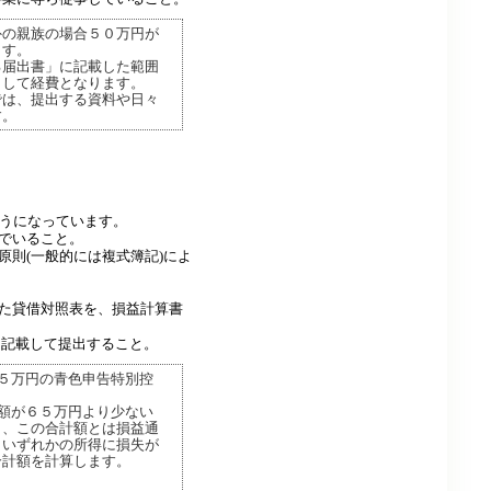
外の親族の場合５０万円が
ます。
る届出書」に記載した範囲
として経費となります。
では、提出する資料や日々
す。
ようになっています。
でいること。
則(一般的には複式簿記)によ
た貸借対照表を、損益計算書
記載して提出すること。
５万円の青色申告特別控
額が６５万円より少ない
し、この合計額とは損益通
、いずれかの所得に損失が
合計額を計算します。