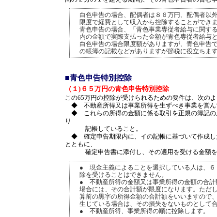
白色申告の場合、配偶者は８６万円、配偶者以
限度で経費として収入から控除することができ
青色申告の場合、「青色事業専従者給与に関す
内の金額で実際支払った金額が青色専従者給与
白色申告の場合限度額がありますが、青色申告
の帳簿の記載などがありますが節税に役立ちま
■青色申告特別控除
（１)６５万円の青色申告特別控除
この65万円の控除が受けられるための要件は、次の
◆ 不動産所得又は事業所得を生ずべき事業を営ん
◆ これらの所得の金額に係る取引を正規の簿記の原
り
記帳していること。
◆ 確定申告期限内に、イの記帳に基づいて作成し
とともに、
確定申告書に添付し、その適用を受ける金額を
● 現金主義によることを選択している人は、６
除を受けることはできません。
● 不動産所得の金額又は事業所得の金額の合計
場合には、その合計額が限度になります。ただ
算前の黒字の所得金額の合計額をいいますので
生じている場合は、その損失をないものとして
● 不動産所得、事業所得の順に控除します。