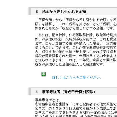
３ 税金から差し引かれる金額
「所得金額」から「所得から差し引かれる金額」を差
額」を計算し、これに税率を掛けることで「税額」を
除されるものが「税金から差し引かれる金額」です。
これには、配当控除、住宅等取得控除、政党等特別控
除、源泉徴収税額、又特別減税があれば、これも税金
ます。自らが居住する住宅を購入した場合、一定の要
受けることができます。これが住宅取得等特別控除で
き、取引する企業から所得税を差し引かれて受け取る
得税が源泉徴収された場合、年明け早々その企業より
が送られてきます。これは、一年間に企業との間で取
税を源泉徴収した金額を記入した確認書です。
詳しくはこちらをご覧ください。
４ 事業専従者（青色申告特別控除）
事業専従者とは、
①青色申告者と生計を一にする配偶者その他の親族で
②その年の１２月３１日現在で年齢が１５歳以上であ
③その年を通じて６月を超える期間(一定の場合には
間の２分の１を超える期間)、その青色申告者の営む