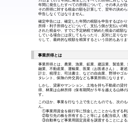
31日までの１年間に発生したすべての所得に対して
年間に発生したすべての所得について、その本人が自
その所得に対する税金の額を計算して、翌年の決めら
申告しなくてはなりません。
確定申告には、確定した年間の税額を申告するばかり
所得・利子所得などについて、支払う側が支払いの時
された税金や、すでに予定納税で納めた税金の総額な
している場合には戻してもらったり、反対に足りなか
りして、最終的な税額を精算するという目的もありま
事業所得とは
事業所得とは、農業、漁業、鉱業、建設業、製造業、
融業、不動産業、運輸業、医業（お医者さん）、著述
計士、税理士、司法書士、などの自由業、野球やゴル
タレント、保険の外交員なども事業所得になります。
しかし、貸家やマンション、土地を持ち不動産の貸付
得、林業は山林所得（保有期間が５年を越える山林の
す。
このほか、事業を行なう上で生じたものでも、次のも
ん。
①事業用資金を銀行等に預金したことから生ずる利
②取引先の株を所有すること等による配当収入（配
③自動車など事業用固定資産を譲渡することによる