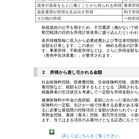
資本や資産をもとに働くことから得られる所得
事業所
資産運用が所得を生み出す所得
利子所
その他の所得
一時所
租税負担の公平を期すため、不労重課（働かないで得
勤労軽課の目的を所得計算体系に盛り込んだといわれ
各所得種類毎に収入から必要経費および専従者控除額
金額を計算します。この表が「５ 納める税金の計算
す。事業所得、不動産所得などは、さらに所得金額を
（青色申告決算書）」が要求されます。
２ 所得から差し引かれる金額
社会保険料控除、医療費控除、生命保険料控除、損害
養控除など。税額を計算するもととなる「課税される
税義務者の生活状況を考慮して一定額を所得金額から
健康保険料や年金の負担額、多額にかかった場合の医
保険料の一定額、生計が一緒で扶養する必要がある場
るに必要な最低限の控除項目と金額が決められていま
寄附金控除、寡婦（寡夫）控除、勤労学生控除、小規
ます。当てはまる項目のみ裏付けとなる証憑にもとづ
詳しくはこちらをご覧ください。