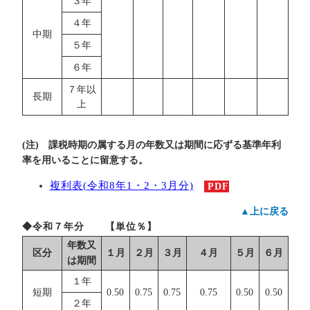
３年
４年
中期
５年
６年
７年以
長期
上
(注) 課税時期の属する月の年数又は期間に応ずる基準年利
率を用いることに留意する。
複利表(令和8年1・2・3月分)
PDF
▲上に戻る
◆令和７年分 【単位％】
年数又
区分
１月
２月
３月
４月
５月
６月
は期間
１年
短期
0.50
0.75
0.75
0.75
0.50
0.50
２年