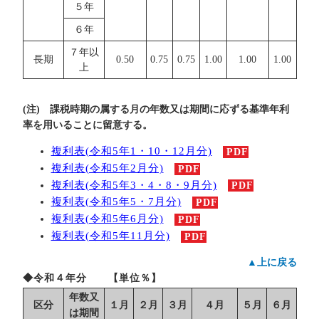
５年
６年
７年以
長期
0.50
0.75
0.75
1.00
1.00
1.00
上
(注) 課税時期の属する月の年数又は期間に応ずる基準年利
率を用いることに留意する。
複利表(令和5年1・10・12月分)
PDF
複利表(令和5年2月分)
PDF
複利表(令和5年3・4・8・9月分)
PDF
複利表(令和5年5・7月分)
PDF
複利表(令和5年6月分)
PDF
複利表(令和5年11月分)
PDF
▲上に戻る
◆令和４年分 【単位％】
年数又
区分
１月
２月
３月
４月
５月
６月
は期間