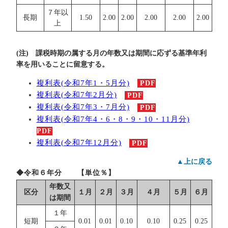
７年以
長期
1.50
2.00
2.00
2.00
2.00
2.00
上
(注) 課税時期の属する月の年数又は期間に応ずる基準年利
率を用いることに留意する。
複利表(令和7年1・5月分)
PDF
複利表(令和7年2月分)
PDF
複利表(令和7年3・7月分)
PDF
複利表(令和7年4・6・8・9・10・11月分)
PDF
複利表(令和7年12月分)
PDF
▲上に戻る
◆令和６年分 【単位％】
年数又
区分
１月
２月
３月
４月
５月
６月
は期間
１年
短期
0.01
0.01
0.10
0.10
0.25
0.25