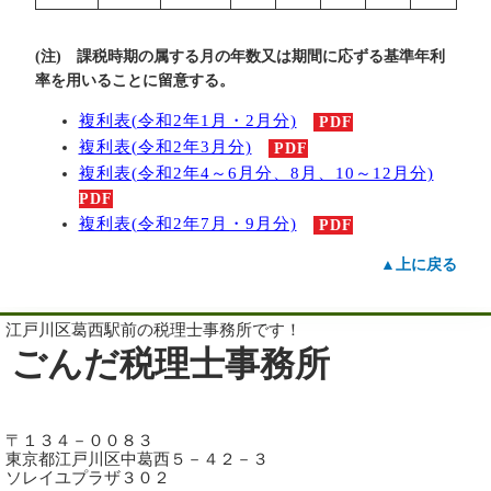
(注) 課税時期の属する月の年数又は期間に応ずる基準年利
率を用いることに留意する。
複利表(令和2年1月・2月分)
PDF
複利表(令和2年3月分)
PDF
複利表(令和2年4～6月分、8月、10～12月分)
PDF
複利表(令和2年7月・9月分)
PDF
▲上に戻る
江戸川区葛西駅前の税理士事務所です！
ごんだ税理士事務所
〒１３４－００８３
東京都江戸川区中葛西５－４２－３
ソレイユプラザ３０２