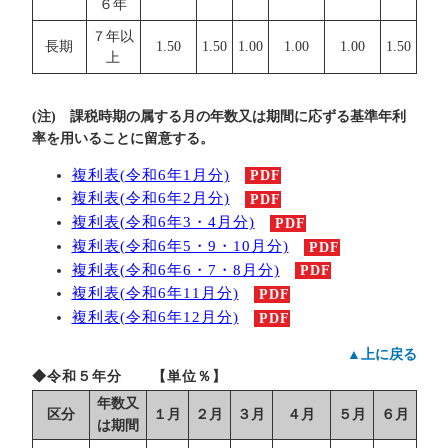
６年
７年以
長期
1.50
1.50
1.00
1.00
1.00
1.50
上
(注) 課税時期の属する月の年数又は期間に応ずる基準年利
率を用いることに留意する。
複利表(令和6年1月分)
PDF
複利表(令和6年2月分)
PDF
複利表(令和6年3・4月分)
PDF
複利表(令和6年5・9・10月分)
PDF
複利表(令和6年6・7・8月分)
PDF
複利表(令和6年11月分)
PDF
複利表(令和6年12月分)
PDF
▲上に戻る
◆令和５年分 【単位％】
年数又
区分
１月
２月
３月
４月
５月
６月
は期間