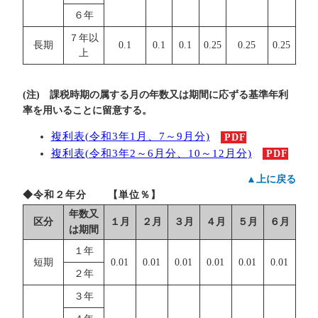
６年
７年以
長期
0.1
0.1
0.1
0.25
0.25
0.25
上
(注) 課税時期の属する月の年数又は期間に応ずる基準年利
率を用いることに留意する。
複利表(令和3年1月、7～9月分)
PDF
複利表(令和3年2～6月分、10～12月分)
PDF
▲上に戻る
◆令和２年分 【単位％】
年数又
区分
１月
２月
３月
４月
５月
６月
は期間
１年
短期
0.01
0.01
0.01
0.01
0.01
0.01
２年
３年