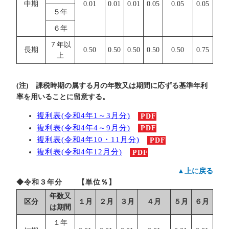
中期
0.01
0.01
0.01
0.05
0.05
0.05
５年
６年
７年以
長期
0.50
0.50
0.50
0.50
0.50
0.75
上
(注) 課税時期の属する月の年数又は期間に応ずる基準年利
率を用いることに留意する。
複利表(令和4年1～3月分)
PDF
複利表(令和4年4～9月分)
PDF
複利表(令和4年10・11月分)
PDF
複利表(令和4年12月分)
PDF
▲上に戻る
◆令和３年分 【単位％】
年数又
区分
１月
２月
３月
４月
５月
６月
は期間
１年