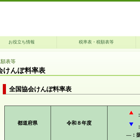
務所
お役立ち情報
税率表・税額表等
税額表等
会けんぽ料率表
全国協会けんぽ料率表
都道府県
令和８年度
―：