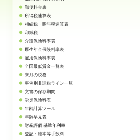
郵便料金表
所得税速算表
相続税・贈与税速算表
印紙税
介護保険料率表
厚生年金保険料率表
雇用保険料率表
全国最低賃金一覧表
来月の税務
事例別非課税ライン一覧
文書の保存期間
労災保険料表
年齢計算ツール
年齢早見表
財産評価 基準年利率
登記・謄本等手数料